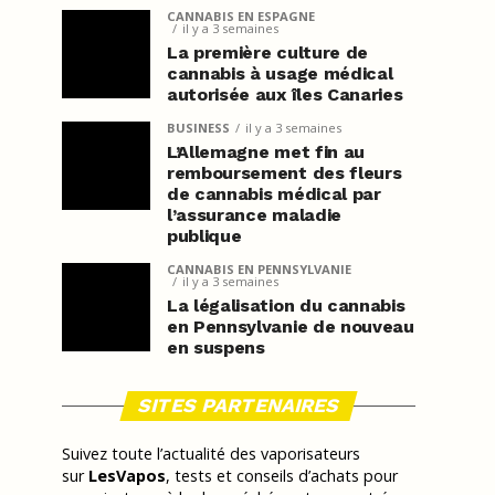
CANNABIS EN ESPAGNE
il y a 3 semaines
La première culture de
cannabis à usage médical
autorisée aux îles Canaries
BUSINESS
il y a 3 semaines
L’Allemagne met fin au
remboursement des fleurs
de cannabis médical par
l’assurance maladie
publique
CANNABIS EN PENNSYLVANIE
il y a 3 semaines
La légalisation du cannabis
en Pennsylvanie de nouveau
en suspens
SITES PARTENAIRES
Suivez toute l’actualité des vaporisateurs
sur
LesVapos
, tests et conseils d’achats pour