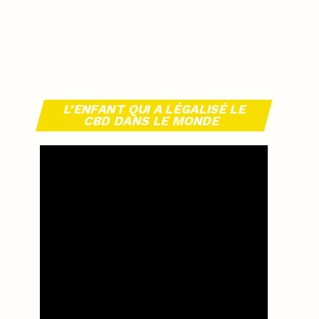
L’ENFANT QUI A LÉGALISÉ LE
CBD DANS LE MONDE