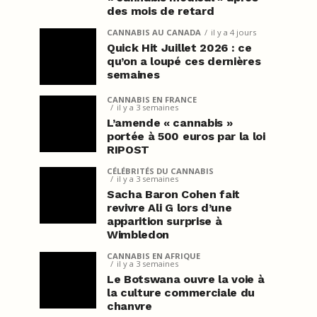
des mois de retard
CANNABIS AU CANADA
il y a 4 jours
Quick Hit Juillet 2026 : ce
qu’on a loupé ces dernières
semaines
CANNABIS EN FRANCE
il y a 3 semaines
L’amende « cannabis »
portée à 500 euros par la loi
RIPOST
CÉLÉBRITÉS DU CANNABIS
il y a 3 semaines
Sacha Baron Cohen fait
revivre Ali G lors d’une
apparition surprise à
Wimbledon
CANNABIS EN AFRIQUE
il y a 3 semaines
Le Botswana ouvre la voie à
la culture commerciale du
chanvre