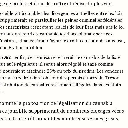
 de profits, et donc de croître et réinvestir plus vite.
oi aiderait à combler les divergences actuelles entre les lois
le supprimerait en particulier les peines criminelles fédérales
les entreprises respectant les lois de leur Etat mais pas la loi
ent aux entreprises cannabiques d’accéder aux services
’instant, et au vétéran d’avoir le droit à du cannabis médical,
que Etat aujourd’hui.
on Act
:
enfin, cette mesure retirerait le cannabis de la liste
ait et le régulerait. Il serait alors régulé et taxé comme
qui pourraient atteindre 25% du prix du produit. Les vendeurs
mportateurs devraient obtenir des permis auprès du Trésor
distribution de cannabis resteraient illégales dans les Etats
r.
comme la proposition de légalisation du cannabis
à ce jour. Elle supprimerait de nombreux blocages vécus
ustrie tout en éliminant les nombreuses zones grises