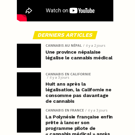
DERNIERS ARTICLES
CANNABIS AU NÉPAL
il y a 2 jours
Une province népalaise
légalise le cannabis médical
CANNABIS EN CALIFORNIE
il y a 3 jours
Huit ans après la
légalisation, la Californie ne
consomme pas davantage
de cannabis
CANNABIS EN FRANCE
il y a 3 jours
La Polynésie française enfin
prête à lancer son
programme pilote de
« cannabis médical » après