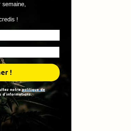
r semaine,
credis !
ultez notre
politique de
 d’informations.