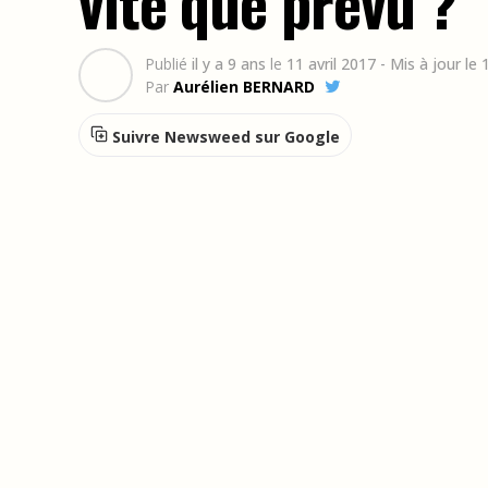
vite que prévu ?
Publié
il y a 9 ans
le
11 avril 2017
- Mis à jour le
Par
Aurélien BERNARD
Suivre Newsweed sur Google