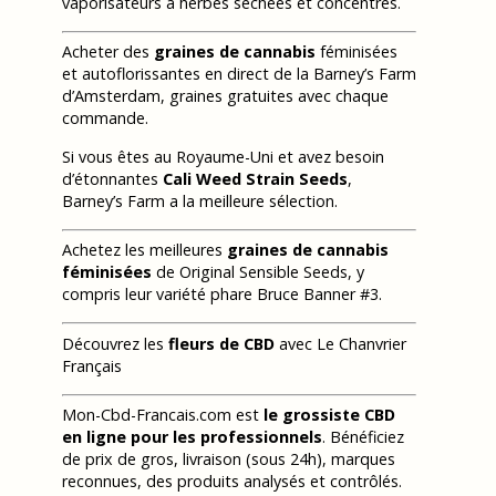
vaporisateurs à herbes séchées et concentrés.
Acheter des
graines de cannabis
féminisées
et autoflorissantes en direct de la Barney’s Farm
d’Amsterdam, graines gratuites avec chaque
commande.
Si vous êtes au Royaume-Uni et avez besoin
d’étonnantes
Cali Weed Strain Seeds
,
Barney’s Farm a la meilleure sélection.
Achetez les meilleures
graines de cannabis
féminisées
de Original Sensible Seeds, y
compris leur variété phare Bruce Banner #3.
Découvrez les
fleurs de CBD
avec Le Chanvrier
Français
Mon-Cbd-Francais.com est
le grossiste CBD
en ligne pour les professionnels
. Bénéficiez
de prix de gros, livraison (sous 24h), marques
reconnues, des produits analysés et contrôlés.