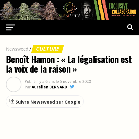
CULTURE
Newsweed
/
Benoît Hamon : « La légalisation est
la voix de la raison »
Publié
il y a 6 ans
le
5 novembre 2020
Par
Aurélien BERNARD
Suivre Newsweed sur Google