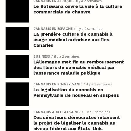
CANNABIS EN AFRIQUE
il y a 2 semaines
Le Botswana ouvre la voie à la culture
commerciale du chanvre
CANNABIS EN ESPAGNE
il y a 2 semaines
La première culture de cannabis à
usage médical autorisée aux îles
Canaries
BUSINESS
il y a 2 semaines
L’Allemagne met fin au remboursement
des fleurs de cannabis médical par
l’assurance maladie publique
CANNABIS EN PENNSYLVANIE
il y a 3 semaines
La légalisation du cannabis en
Pennsylvanie de nouveau en suspens
CANNABIS AUX ETATS-UNIS
il y a 3 semaines
Des sénateurs démocrates relancent
le projet de légaliser le cannabis au
niveau fédéral aux États-Unis