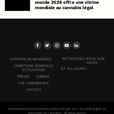
monde 2026 offre une vitrine
mondiale au cannabis légal
RETROUVEZ-NOUS SUR
A PROPOS DE NEWSWEED
NEWS
CONDITIONS GÉNÉRALES
ET AILLEURS :
D’UTILISATION
PRESSE
CEBEDIA
THE CANNABIS BOY
CONTACT
Newsweed est le premier média français sur l'actualité légale et
mondiale du cannabis - © Newsweed