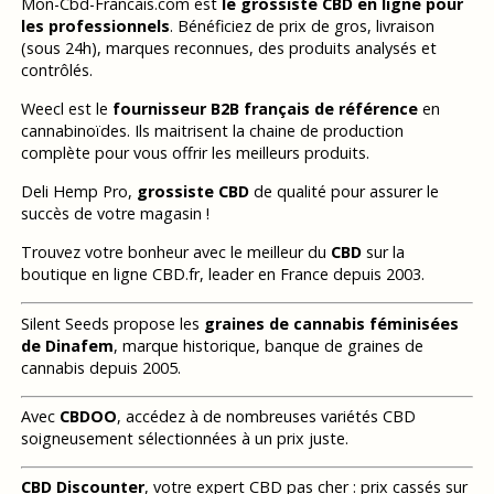
Mon-Cbd-Francais.com est
le grossiste CBD en ligne pour
les professionnels
. Bénéficiez de prix de gros, livraison
(sous 24h), marques reconnues, des produits analysés et
contrôlés.
Weecl est le
fournisseur B2B français de référence
en
cannabinoïdes. Ils maitrisent la chaine de production
complète pour vous offrir les meilleurs produits.
Deli Hemp Pro,
grossiste CBD
de qualité pour assurer le
succès de votre magasin !
Trouvez votre bonheur avec le meilleur du
CBD
sur la
boutique en ligne CBD.fr, leader en France depuis 2003.
Silent Seeds propose les
graines de cannabis féminisées
de Dinafem
, marque historique, banque de graines de
cannabis depuis 2005.
Avec
CBDOO
, accédez à de nombreuses variétés CBD
soigneusement sélectionnées à un prix juste.
CBD Discounter
, votre expert CBD pas cher : prix cassés sur