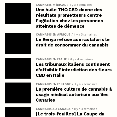
CANNABIS MÉDICAL
il y a 3 semaines
Une huile THC:CBD donne des
résultats prometteurs contre
l’agitation chez les personnes
atteintes de démence
CANNABIS EN AFRIQUE
il y a 3 semaines
Le Kenya refuse aux rastafaris le
droit de consommer du cannabis
CANNABIS EN ITALIE
il y a 4 semaines
Les tribunaux italiens continuent
d’affaiblir l’interdiction des fleurs
CBD en Italie
CANNABIS EN ESPAGNE
il y a 2 semaines
La première culture de cannabis à
usage médical autorisée aux îles
Canaries
CANNABIS AU CANADA
il y a 4 semaines
[Le trois-feuilles] La Coupe du