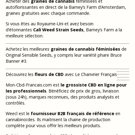
Acheter des
graines de cannabis
féminisées et
autoflorissantes en direct de la Barney’s Farm d’Amsterdam,
graines gratuites avec chaque commande.
Si vous êtes au Royaume-Uni et avez besoin
d’étonnantes
Cali Weed Strain Seeds
, Barney’s Farm a la
meilleure sélection.
Achetez les meilleures
graines de cannabis féminisées
de
Original Sensible Seeds, y compris leur variété phare Bruce
Banner #3.
Découvrez les
fleurs de CBD
avec Le Chanvrier Français
Mon-Cbd-Francais.com est
le grossiste CBD en ligne pour
les professionnels
. Bénéficiez de prix de gros, livraison
(sous 24h), marques reconnues, des produits analysés et
contrôlés.
Weecl est le
fournisseur B2B français de référence
en
cannabinoïdes. Ils maitrisent la chaine de production
complète pour vous offrir les meilleurs produits.