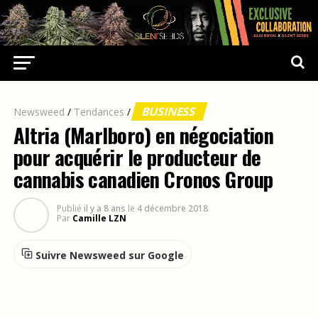
BUSINESS
Newsweed
/
Tendances
/
Altria (Marlboro) en négociation
pour acquérir le producteur de
cannabis canadien Cronos Group
Publié
il y a 8 ans
le
4 décembre 2018
Par
Camille LZN
Suivre Newsweed sur Google