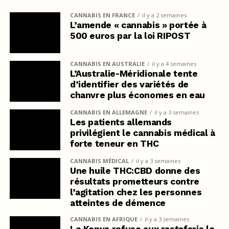
CANNABIS EN FRANCE
il y a 2 semaines
L’amende « cannabis » portée à
500 euros par la loi RIPOST
CANNABIS EN AUSTRALIE
il y a 4 semaines
L’Australie-Méridionale tente
d’identifier des variétés de
chanvre plus économes en eau
CANNABIS EN ALLEMAGNE
il y a 3 semaines
Les patients allemands
privilégient le cannabis médical à
forte teneur en THC
CANNABIS MÉDICAL
il y a 3 semaines
Une huile THC:CBD donne des
résultats prometteurs contre
l’agitation chez les personnes
atteintes de démence
CANNABIS EN AFRIQUE
il y a 3 semaines
Le Kenya refuse aux rastafaris le