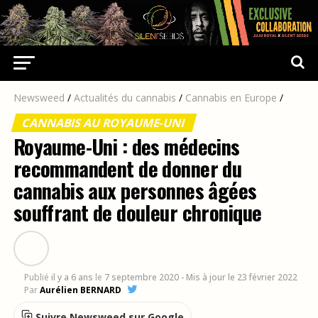
Newsweed
/
Actualités du cannabis
/
Cannabis en Europe
/
CANNABIS AU ROYAUME-UNI
Royaume-Uni : des médecins
recommandent de donner du
cannabis aux personnes âgées
souffrant de douleur chronique
Publié
il y a 6 ans
le
7 septembre 2020
- Mis à jour le 23 février 2022
Par
Aurélien BERNARD
Suivre Newsweed sur Google