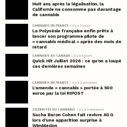
Huit ans après la légalisation, la
Californie ne consomme pas davantage
de cannabis
CANNABIS EN FRANCE
il y a 5 jours
La Polynésie française enfin prête à
lancer son programme pilote de
« cannabis médical » après des mois de
retard
CANNABIS AU CANADA
il y a 6 jours
Quick Hit Juillet 2026 : ce qu’on a loupé
ces dernières semaines
CANNABIS EN FRANCE
il y a 3 semaines
L’amende « cannabis » portée à 500
euros par la loi RIPOST
CÉLÉBRITÉS DU CANNABIS
il y a 3 semaines
Sacha Baron Cohen fait revivre Ali G
lors d’une apparition surprise à
Wimbledon