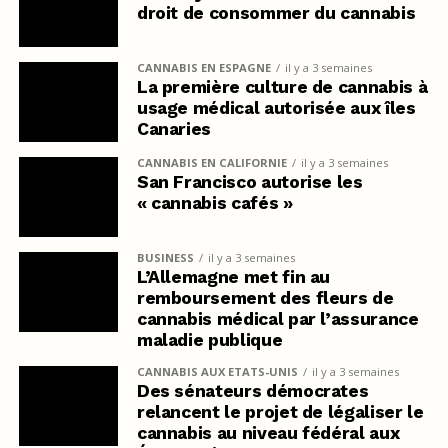
droit de consommer du cannabis
CANNABIS EN ESPAGNE
il y a 3 semaines
La première culture de cannabis à
usage médical autorisée aux îles
Canaries
CANNABIS EN CALIFORNIE
il y a 3 semaines
San Francisco autorise les
« cannabis cafés »
BUSINESS
il y a 3 semaines
L’Allemagne met fin au
remboursement des fleurs de
cannabis médical par l’assurance
maladie publique
CANNABIS AUX ETATS-UNIS
il y a 3 semaines
Des sénateurs démocrates
relancent le projet de légaliser le
cannabis au niveau fédéral aux