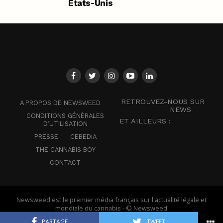
États-Unis
RETROUVEZ-NOUS SUR
A PROPOS DE NEWSWEED
NEWS
CONDITIONS GÉNÉRALES
ET AILLEURS :
D’UTILISATION
PRESSE
CEBEDIA
THE CANNABIS BOY
CONTACT
Newsweed est le premier média français sur l'actualité légale et
mondiale du cannabis - © Newsweed
PARTAGE
TWEET