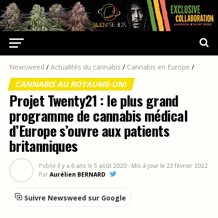
Newsweed
/
Actualités du cannabis
/
Cannabis en Europe
/
CANNABIS AU ROYAUME-UNI
Projet Twenty21 : le plus grand
programme de cannabis médical
d’Europe s’ouvre aux patients
britanniques
Publié
il y a 6 ans
le
5 août 2020
- Mis à jour le 23 février 2022
Par
Aurélien BERNARD
Suivre Newsweed sur Google