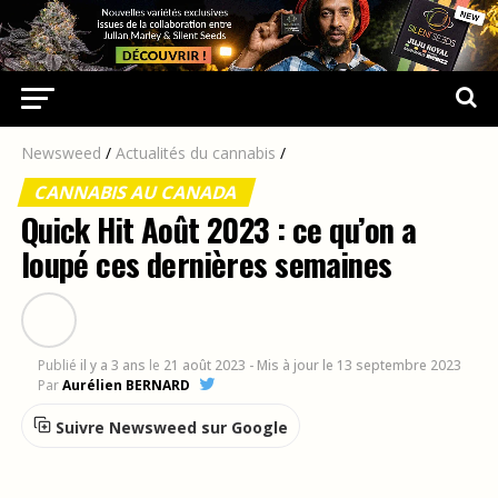
Newsweed
/
Actualités du cannabis
/
CANNABIS AU CANADA
Quick Hit Août 2023 : ce qu’on a
loupé ces dernières semaines
Publié
il y a 3 ans
le
21 août 2023
- Mis à jour le 13 septembre 2023
Par
Aurélien BERNARD
Suivre Newsweed sur Google