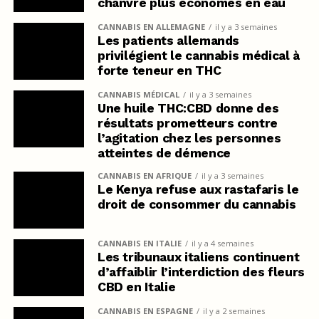
chanvre plus économes en eau
CANNABIS EN ALLEMAGNE
il y a 3 semaines
Les patients allemands
privilégient le cannabis médical à
forte teneur en THC
CANNABIS MÉDICAL
il y a 3 semaines
Une huile THC:CBD donne des
résultats prometteurs contre
l’agitation chez les personnes
atteintes de démence
CANNABIS EN AFRIQUE
il y a 3 semaines
Le Kenya refuse aux rastafaris le
droit de consommer du cannabis
CANNABIS EN ITALIE
il y a 4 semaines
Les tribunaux italiens continuent
d’affaiblir l’interdiction des fleurs
CBD en Italie
CANNABIS EN ESPAGNE
il y a 2 semaines