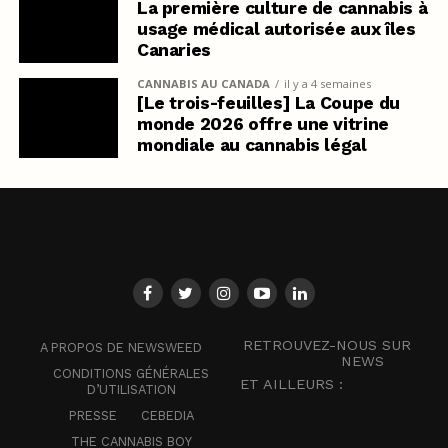
La première culture de cannabis à
usage médical autorisée aux îles
Canaries
CANNABIS AU CANADA
il y a 4 semaines
[Le trois-feuilles] La Coupe du
monde 2026 offre une vitrine
mondiale au cannabis légal
RETROUVEZ-NOUS SUR
A PROPOS DE NEWSWEED
NEWS
CONDITIONS GÉNÉRALES
ET AILLEURS :
D’UTILISATION
PRESSE
CEBEDIA
THE CANNABIS BOY