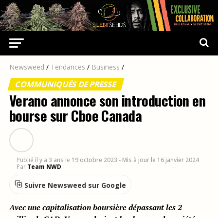
Newsweed
/
Tendances
/
Business
/
COMMUNIQUÉS DE PRESSE
Verano annonce son introduction en
bourse sur Cboe Canada
Publié
il y a 3 ans
le
19 octobre 2023
- Mis à jour le 16 janvier 2024
Par
Team NWD
Suivre Newsweed sur Google
Avec une capitalisation boursière dépassant les 2