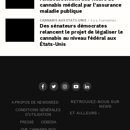
cannabis médical par l’assurance
maladie publique
CANNABIS AUX ETATS-UNIS
il y a 3 semaines
Des sénateurs démocrates
relancent le projet de légaliser le
cannabis au niveau fédéral aux
États-Unis
RETROUVEZ-NOUS SUR
A PROPOS DE NEWSWEED
NEWS
CONDITIONS GÉNÉRALES
ET AILLEURS :
D’UTILISATION
PRESSE
CEBEDIA
THE CANNABIS BOY