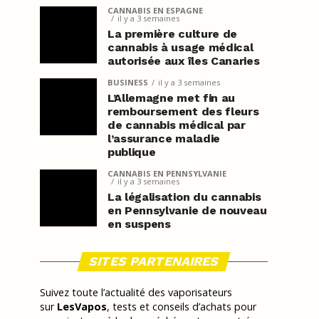
CANNABIS EN ESPAGNE
il y a 3 semaines
La première culture de
cannabis à usage médical
autorisée aux îles Canaries
BUSINESS
il y a 3 semaines
L’Allemagne met fin au
remboursement des fleurs
de cannabis médical par
l’assurance maladie
publique
CANNABIS EN PENNSYLVANIE
il y a 3 semaines
La légalisation du cannabis
en Pennsylvanie de nouveau
en suspens
SITES PARTENAIRES
Suivez toute l’actualité des vaporisateurs
sur
LesVapos
, tests et conseils d’achats pour