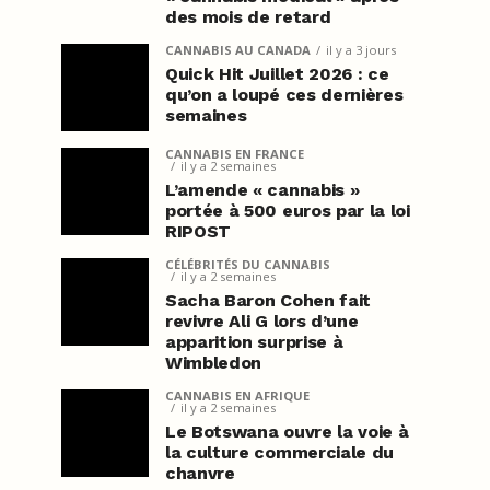
des mois de retard
CANNABIS AU CANADA
il y a 3 jours
Quick Hit Juillet 2026 : ce
qu’on a loupé ces dernières
semaines
CANNABIS EN FRANCE
il y a 2 semaines
L’amende « cannabis »
portée à 500 euros par la loi
RIPOST
CÉLÉBRITÉS DU CANNABIS
il y a 2 semaines
Sacha Baron Cohen fait
revivre Ali G lors d’une
apparition surprise à
Wimbledon
CANNABIS EN AFRIQUE
il y a 2 semaines
Le Botswana ouvre la voie à
la culture commerciale du
chanvre