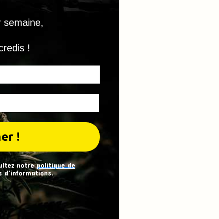
r semaine,
credis !
ultez notre
politique de
 d’informations.