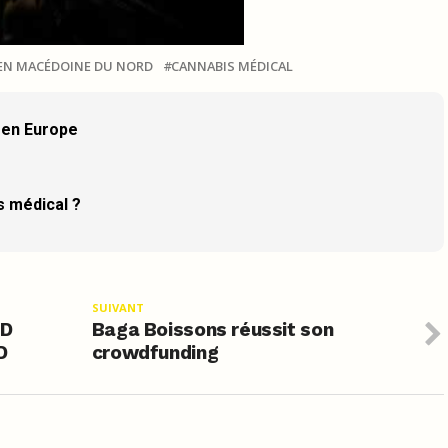
EN MACÉDOINE DU NORD
CANNABIS MÉDICAL
s en Europe
s médical ?
SUIVANT
BD
Baga Boissons réussit son
D
crowdfunding