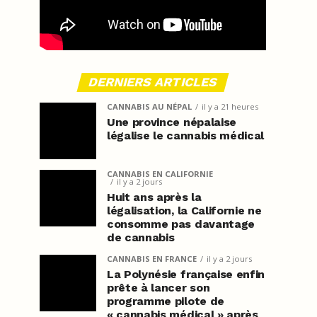
DERNIERS ARTICLES
CANNABIS AU NÉPAL
il y a 21 heures
Une province népalaise
légalise le cannabis médical
CANNABIS EN CALIFORNIE
il y a 2 jours
Huit ans après la
légalisation, la Californie ne
consomme pas davantage
de cannabis
CANNABIS EN FRANCE
il y a 2 jours
La Polynésie française enfin
prête à lancer son
programme pilote de
« cannabis médical » après