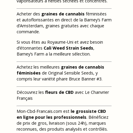
vaporisateurs à herbes séchées et concentrés.
Acheter des
graines de cannabis
féminisées
et autoflorissantes en direct de la Barney’s Farm
d’Amsterdam, graines gratuites avec chaque
commande.
Si vous êtes au Royaume-Uni et avez besoin
d’étonnantes
Cali Weed Strain Seeds
,
Barney’s Farm a la meilleure sélection.
Achetez les meilleures
graines de cannabis
féminisées
de Original Sensible Seeds, y
compris leur variété phare Bruce Banner #3.
Découvrez les
fleurs de CBD
avec Le Chanvrier
Français
Mon-Cbd-Francais.com est
le grossiste CBD
en ligne pour les professionnels
. Bénéficiez
de prix de gros, livraison (sous 24h), marques
reconnues, des produits analysés et contrôlés.