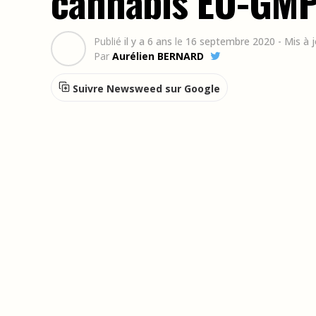
cannabis EU-GMP
Publié
il y a 6 ans
le
16 septembre 2020
- Mis à 
Par
Aurélien BERNARD
Suivre Newsweed sur Google