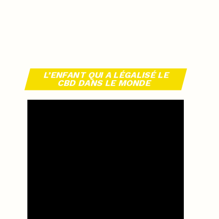
L’ENFANT QUI A LÉGALISÉ LE
CBD DANS LE MONDE