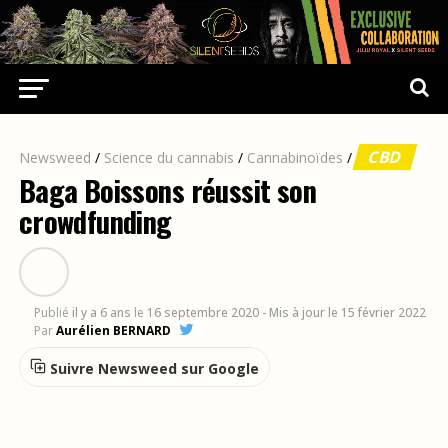
CBD
Newsweed
/
Science du cannabis
/
Cannabinoïdes
/
Baga Boissons réussit son
crowdfunding
Publié
il y a 6 ans
le
16 septembre 2020
- Mis à jour le 15 février 2022
Par
Aurélien BERNARD
Suivre Newsweed sur Google