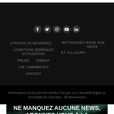
RETROUVEZ-NOUS SUR
A PROPOS DE NEWSWEED
NEWS
CONDITIONS GÉNÉRALES
ET AILLEURS :
D’UTILISATION
PRESSE
CEBEDIA
THE CANNABIS BOY
CONTACT
Newsweed est le premier média français sur l'actualité légale et
mondiale du cannabis - © Newsweed
NE MANQUEZ AUCUNE NEWS,