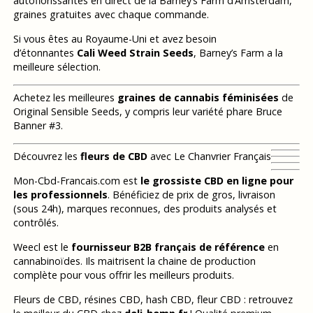
autoflorissantes en direct de la Barney’s Farm d’Amsterdam,
graines gratuites avec chaque commande.
Si vous êtes au Royaume-Uni et avez besoin
d’étonnantes
Cali Weed Strain Seeds
, Barney’s Farm a la
meilleure sélection.
Achetez les meilleures
graines de cannabis féminisées
de
Original Sensible Seeds, y compris leur variété phare Bruce
Banner #3.
Découvrez les
fleurs de CBD
avec Le Chanvrier Français
Mon-Cbd-Francais.com est
le grossiste CBD en ligne pour
les professionnels
. Bénéficiez de prix de gros, livraison
(sous 24h), marques reconnues, des produits analysés et
contrôlés.
Weecl est le
fournisseur B2B français de référence
en
cannabinoïdes. Ils maitrisent la chaine de production
complète pour vous offrir les meilleurs produits.
Fleurs de CBD, résines CBD, hash CBD, fleur CBD : retrouvez