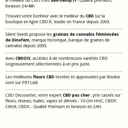
le meilleur du CBD chez
deli-hemp.fr
! Qualité premium,
livraison 24/48h
Trouvez votre bonheur avec le meilleur du
CBD
sur la
boutique en ligne CBD.fr, leader en France depuis 2003.
Silent Seeds propose les
graines de cannabis féminisées
de Dinafem
, marque historique, banque de graines de
cannabis depuis 2005.
Avec
CBDOO
, accédez à de nombreuses variétés CBD
soigneusement sélectionnées à un prix juste.
Les meilleures
fleurs CBD
testées et approuvées par Booba
sont sur PRTLAB.
CBD Discounter, votre expert
CBD pas cher
: prix cassés sur
fleurs, résines, huiles, vapes et dérivés : 10-OH-HHC, CBDP,
CBG9, CBDX… Qualité Premium et livraison en 24H.