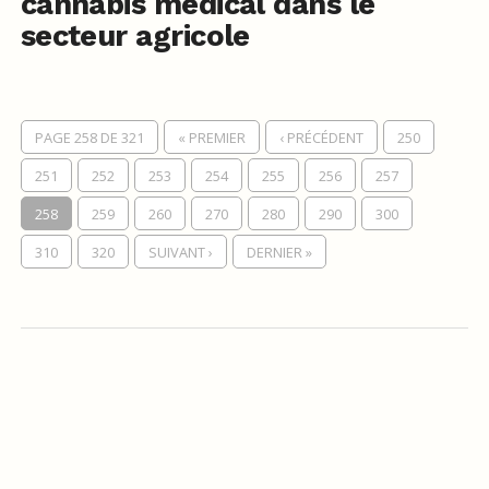
cannabis médical dans le
secteur agricole
PAGE 258 DE 321
« PREMIER
‹ PRÉCÉDENT
250
251
252
253
254
255
256
257
258
259
260
270
280
290
300
310
320
SUIVANT ›
DERNIER »