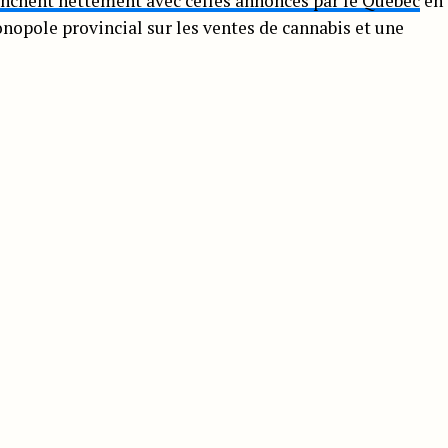
anchent nettement avec celles annoncés par le Québec
en
ole provincial sur les ventes de cannabis et une