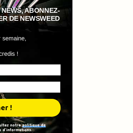
 NEWS, ABONNEZ-
TER DE NEWSWEED
r semaine,
credis !
ultez notre
politique de
 d’informations.