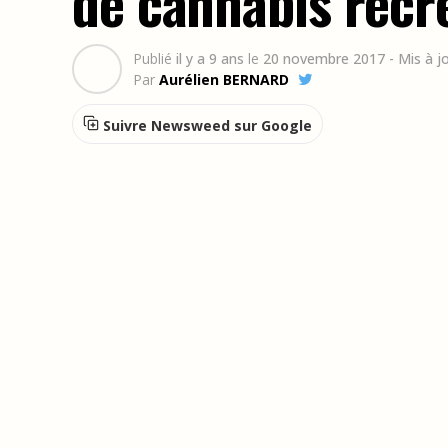
de cannabis récré
Publié
il y a 9 ans
le
20 novembre 2017
- Mis à j
Par
Aurélien BERNARD
Suivre Newsweed sur Google