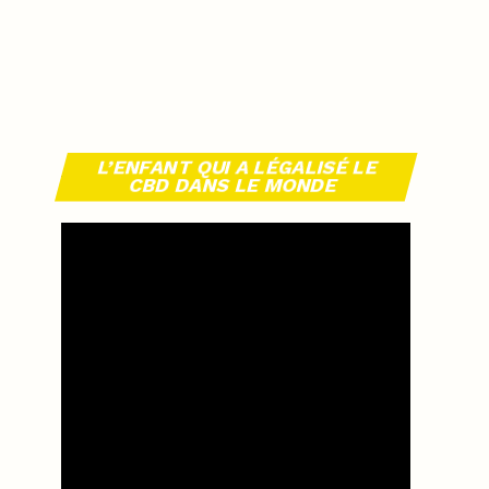
L’ENFANT QUI A LÉGALISÉ LE
CBD DANS LE MONDE