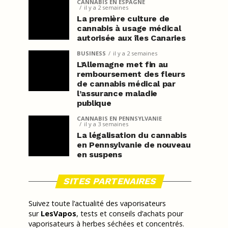
CANNABIS EN ESPAGNE
il y a 2 semaines
La première culture de
cannabis à usage médical
autorisée aux îles Canaries
BUSINESS
il y a 2 semaines
L’Allemagne met fin au
remboursement des fleurs
de cannabis médical par
l’assurance maladie
publique
CANNABIS EN PENNSYLVANIE
il y a 3 semaines
La légalisation du cannabis
en Pennsylvanie de nouveau
en suspens
SITES PARTENAIRES
Suivez toute l’actualité des vaporisateurs
sur
LesVapos
, tests et conseils d’achats pour
vaporisateurs à herbes séchées et concentrés.