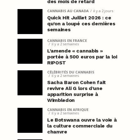
des mois de retard
CANNABIS AU CANADA
il y a 2 jours
Quick Hit Juillet 2026 : ce
qu’on a loupé ces dernières
semaines
CANNABIS EN FRANCE
il y a 2 semaines
L’amende « cannabis »
portée à 500 euros par la loi
RIPOST
CÉLÉBRITÉS DU CANNABIS
il y a 2 semaines
Sacha Baron Cohen fait
revivre Ali G lors d’une
apparition surprise à
Wimbledon
CANNABIS EN AFRIQUE
il y a 2 semaines
Le Botswana ouvre la voie à
la culture commerciale du
chanvre