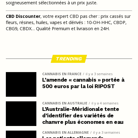
soigneusement sélectionnées à un prix juste.
CBD Discounter
, votre expert CBD pas cher : prix cassés sur
fleurs, résines, huiles, vapes et dérivés : 10-OH-HHC, CBDP,
CBG9, CBDX… Qualité Premium et livraison en 24H.
TRENDING
CANNABIS EN FRANCE
il y a 3 semaines
L’amende « cannabis » portée à
500 euros par la loi RIPOST
CANNABIS EN AUSTRALIE
il y a 4 semaines
L’Australie-Méridionale tente
d’identifier des variétés de
chanvre plus économes en eau
CANNABIS EN ALLEMAGNE
il y a 3 semaines