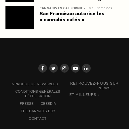
CANNABIS EN CALIFORNIE
il y a 3 semaines
San Francisco autorise les
« cannabis cafés »
RETROUVEZ-NOUS SUR
A PROPOS DE NEWSWEED
NEWS
CONDITIONS GÉNÉRALES
ET AILLEURS :
D’UTILISATION
PRESSE
CEBEDIA
THE CANNABIS BOY
CONTACT