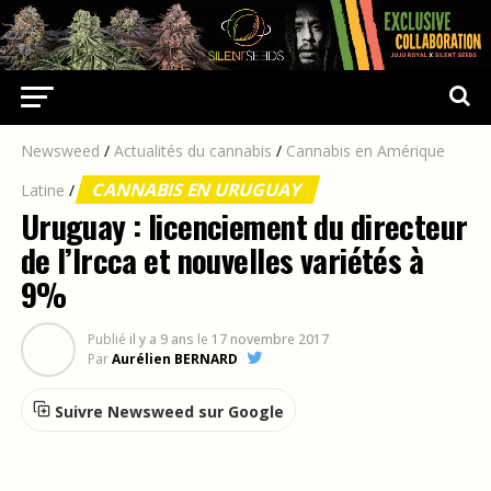
Newsweed
/
Actualités du cannabis
/
Cannabis en Amérique
CANNABIS EN URUGUAY
Latine
/
Uruguay : licenciement du directeur
de l’Ircca et nouvelles variétés à
9%
Publié
il y a 9 ans
le
17 novembre 2017
Par
Aurélien BERNARD
Suivre Newsweed sur Google