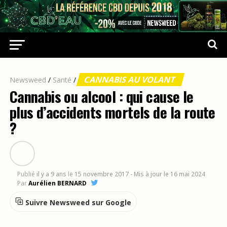
CANNABIS AU VOLANT
Newsweed
/
Santé
/
Cannabis ou alcool : qui cause le
plus d’accidents mortels de la route
?
Publié
il y a 9 ans
le
15 novembre 2017
- Mis à jour le 16 mai 2024
Par
Aurélien BERNARD
Suivre Newsweed sur Google