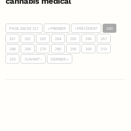
cannabis médical
PAGE 260 DE 321
« PREMIER
‹ PRÉCÉDENT
260
261
262
263
264
265
266
267
268
269
270
280
290
300
310
320
SUIVANT ›
DERNIER »