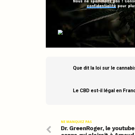
Nous ne spammons pas ! Cons
confidentialité
pour plus
Que dit la loi sur le cannab
Le CBD est-il légal en Fran
NE MANQUEZ PAS
Dr. GreenRoger, le youtube