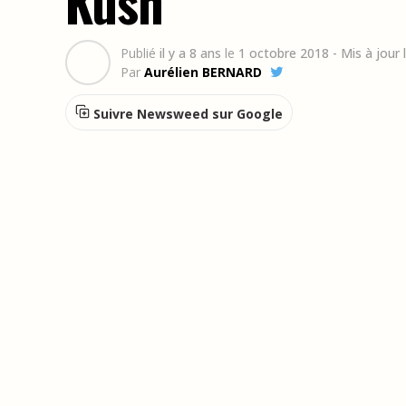
Kush
Publié
il y a 8 ans
le
1 octobre 2018
- Mis à jour
Par
Aurélien BERNARD
Suivre Newsweed sur Google