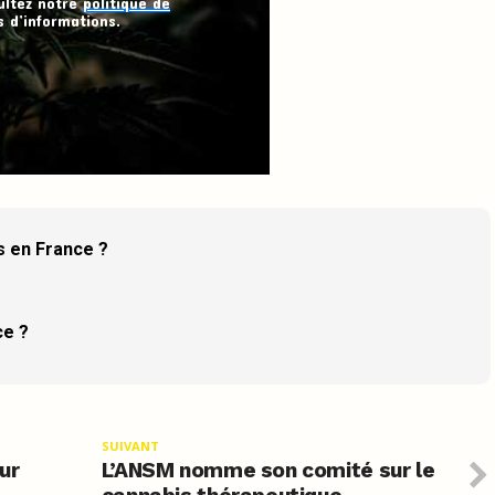
ultez notre
politique de
 d’informations.
is en France ?
ce ?
SUIVANT
ur
L’ANSM nomme son comité sur le