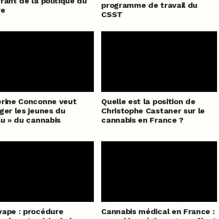
rant de la politique du
programme de travail du
re
CSST
rine Conconne veut
Quelle est la position de
ger les jeunes du
Christophe Castaner sur le
au » du cannabis
cannabis en France ?
ape : procédure
Cannabis médical en France :