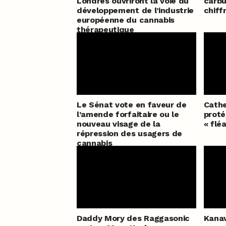
Londres ouvriront la voie du
carbu
développement de l’industrie
chiff
européenne du cannabis
thérapeutique
Le Sénat vote en faveur de
Cathe
l’amende forfaitaire ou le
proté
nouveau visage de la
« flé
répression des usagers de
cannabis
Daddy Mory des Raggasonic
Kanav