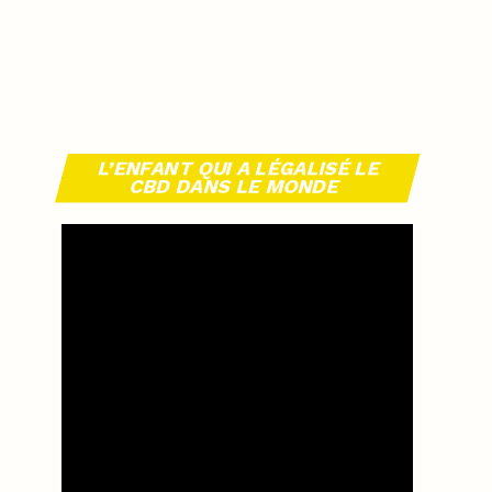
L’ENFANT QUI A LÉGALISÉ LE
CBD DANS LE MONDE