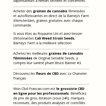
vaporisateurs à herbes séchées et concentrés.
Acheter des
graines de cannabis
féminisées
et autoflorissantes en direct de la Barney’s Farm
d’Amsterdam, graines gratuites avec chaque
commande.
Si vous êtes au Royaume-Uni et avez besoin
d’étonnantes
Cali Weed Strain Seeds
,
Barney’s Farm a la meilleure sélection.
Achetez les meilleures
graines de cannabis
féminisées
de Original Sensible Seeds, y
compris leur variété phare Bruce Banner #3.
Découvrez les
fleurs de CBD
avec Le Chanvrier
Français
Mon-Cbd-Francais.com est
le grossiste CBD
en ligne pour les professionnels
. Bénéficiez
de prix de gros, livraison (sous 24h), marques
reconnues, des produits analysés et contrôlés.