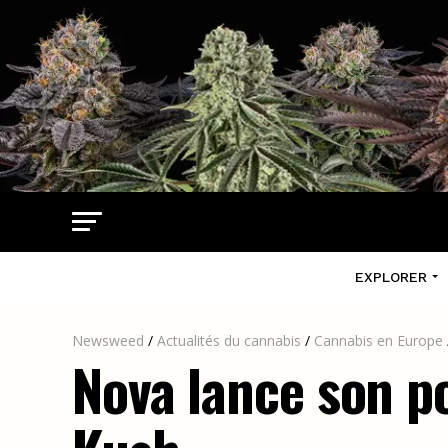
EXPLORER
Newsweed
/
Actualités du cannabis
/
Cannabis en Europe
Nova lance son p