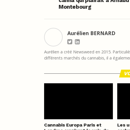
canna qui plairait à Arnaud
Montebourg
Aurélien BERNARD
Aurélien a créé Newsweed en 2015. Particulièr
différents marchés du cannabis, il a égalemen
VO
Cannabis Europa Paris et
Les u