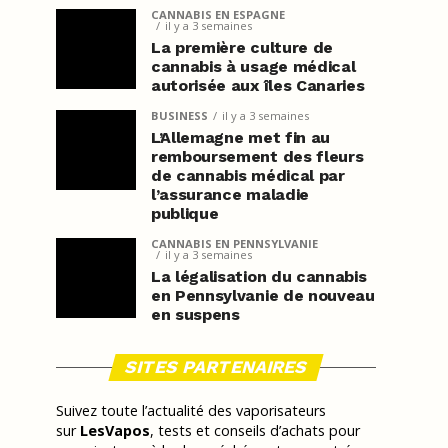
CANNABIS EN ESPAGNE
il y a 3 semaines
La première culture de
cannabis à usage médical
autorisée aux îles Canaries
BUSINESS
il y a 3 semaines
L’Allemagne met fin au
remboursement des fleurs
de cannabis médical par
l’assurance maladie
publique
CANNABIS EN PENNSYLVANIE
il y a 3 semaines
La légalisation du cannabis
en Pennsylvanie de nouveau
en suspens
SITES PARTENAIRES
Suivez toute l’actualité des vaporisateurs
sur
LesVapos
, tests et conseils d’achats pour