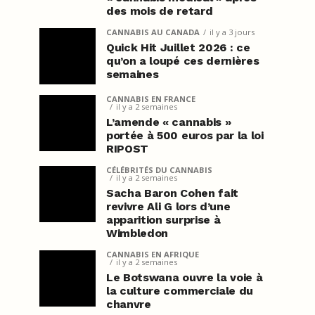
des mois de retard
CANNABIS AU CANADA
il y a 3 jours
Quick Hit Juillet 2026 : ce
qu’on a loupé ces dernières
semaines
CANNABIS EN FRANCE
il y a 2 semaines
L’amende « cannabis »
portée à 500 euros par la loi
RIPOST
CÉLÉBRITÉS DU CANNABIS
il y a 2 semaines
Sacha Baron Cohen fait
revivre Ali G lors d’une
apparition surprise à
Wimbledon
CANNABIS EN AFRIQUE
il y a 2 semaines
Le Botswana ouvre la voie à
la culture commerciale du
chanvre