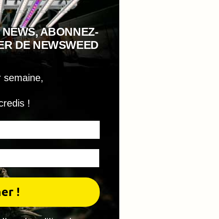
 NEWS, ABONNEZ-
TER DE NEWSWEED
r semaine,
credis !