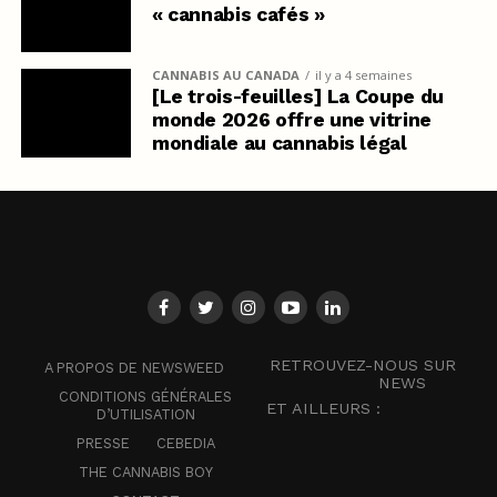
« cannabis cafés »
CANNABIS AU CANADA
il y a 4 semaines
[Le trois-feuilles] La Coupe du
monde 2026 offre une vitrine
mondiale au cannabis légal
RETROUVEZ-NOUS SUR
A PROPOS DE NEWSWEED
NEWS
CONDITIONS GÉNÉRALES
ET AILLEURS :
D’UTILISATION
PRESSE
CEBEDIA
THE CANNABIS BOY