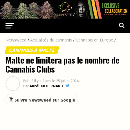
Newsweed
/
Actualités du cannabis
/
Cannabis en Europe
/
CANNABIS À MALTE
Malte ne limitera pas le nombre de
Cannabis Clubs
Publié
il y a 2 ans
le
25 juillet 2024
Par
Aurélien BERNARD
Suivre Newsweed sur Google