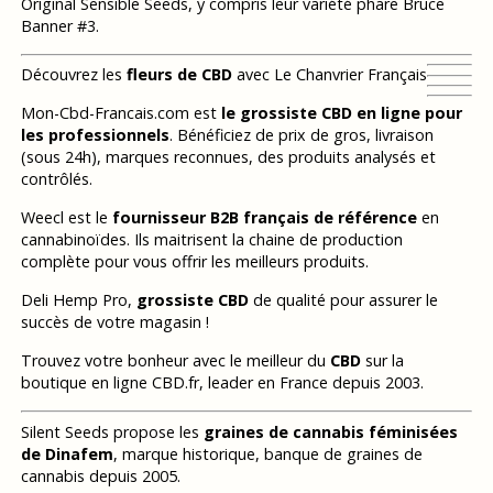
Original Sensible Seeds, y compris leur variété phare Bruce
Banner #3.
Découvrez les
fleurs de CBD
avec Le Chanvrier Français
Mon-Cbd-Francais.com est
le grossiste CBD en ligne pour
les professionnels
. Bénéficiez de prix de gros, livraison
(sous 24h), marques reconnues, des produits analysés et
contrôlés.
Weecl est le
fournisseur B2B français de référence
en
cannabinoïdes. Ils maitrisent la chaine de production
complète pour vous offrir les meilleurs produits.
Deli Hemp Pro,
grossiste CBD
de qualité pour assurer le
succès de votre magasin !
Trouvez votre bonheur avec le meilleur du
CBD
sur la
boutique en ligne CBD.fr, leader en France depuis 2003.
Silent Seeds propose les
graines de cannabis féminisées
de Dinafem
, marque historique, banque de graines de
cannabis depuis 2005.