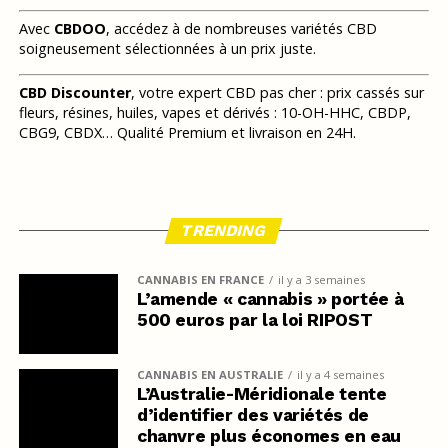
Avec
CBDOO
, accédez à de nombreuses variétés CBD
soigneusement sélectionnées à un prix juste.
CBD Discounter
, votre expert CBD pas cher : prix cassés sur
fleurs, résines, huiles, vapes et dérivés : 10-OH-HHC, CBDP,
CBG9, CBDX… Qualité Premium et livraison en 24H.
TRENDING
CANNABIS EN FRANCE
il y a 3 semaines
L’amende « cannabis » portée à
500 euros par la loi RIPOST
CANNABIS EN AUSTRALIE
il y a 4 semaines
L’Australie-Méridionale tente
d’identifier des variétés de
chanvre plus économes en eau