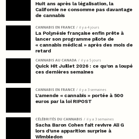
Huit ans après la légalisation, la
Californie ne consomme pas davantage
de cannabis
CANNABIS EN FRANCE
il y a 4 jours
La Polynésie française enfin prête à
lancer son programme pilote de
« cannabis médical » après des mois de
retard
CANNABIS AU CANADA
il y a 5 jours
Quick Hit Juillet 2026 : ce qu’on a loupé
ces dernières semaines
CANNABIS EN FRANCE
il y a 3 semaines
L’amende « cannabis » portée à 500
euros par la loi RIPOST
CÉLÉBRITÉS DU CANNABIS
il y a 3 semaines
Sacha Baron Cohen fait revivre Ali G
lors d’une apparition surprise à
Wimbledon