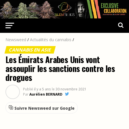
Newsweed
/
Actualités du cannabis
/
CANNABIS EN ASIE
Les Émirats Arabes Unis vont
assouplir les sanctions contre les
drogues
Publié
il y a 5 ans
le
30 novembre 2021
Par
Aurélien BERNARD
Suivre Newsweed sur Google