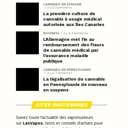
CANNABIS EN ESPAGNE
il y a 3 semaines
La première culture de
cannabis à usage médical
autorisée aux îles Canaries
BUSINESS
il y a 3 semaines
L’Allemagne met fin au
remboursement des fleurs
de cannabis médical par
l’assurance maladie
publique
CANNABIS EN PENNSYLVANIE
il y a 3 semaines
La légalisation du cannabis
en Pennsylvanie de nouveau
en suspens
SITES PARTENAIRES
Suivez toute l’actualité des vaporisateurs
sur
LesVapos
, tests et conseils d’achats pour