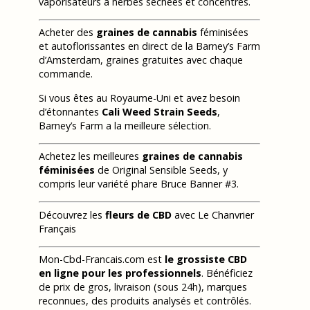
vaporisateurs à herbes séchées et concentrés.
Acheter des
graines de cannabis
féminisées
et autoflorissantes en direct de la Barney’s Farm
d’Amsterdam, graines gratuites avec chaque
commande.
Si vous êtes au Royaume-Uni et avez besoin
d’étonnantes
Cali Weed Strain Seeds
,
Barney’s Farm a la meilleure sélection.
Achetez les meilleures
graines de cannabis
féminisées
de Original Sensible Seeds, y
compris leur variété phare Bruce Banner #3.
Découvrez les
fleurs de CBD
avec Le Chanvrier
Français
Mon-Cbd-Francais.com est
le grossiste CBD
en ligne pour les professionnels
. Bénéficiez
de prix de gros, livraison (sous 24h), marques
reconnues, des produits analysés et contrôlés.