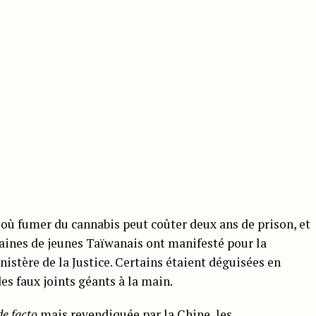
s où fumer du cannabis peut coûter deux ans de prison, et
zaines de jeunes Taïwanais ont manifesté pour la
istère de la Justice. Certains étaient déguisées en
des faux joints géants à la main.
de facto
mais revendiquée par la Chine, les