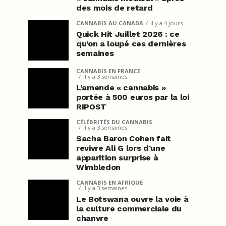
des mois de retard
CANNABIS AU CANADA
il y a 4 jours
Quick Hit Juillet 2026 : ce
qu’on a loupé ces dernières
semaines
CANNABIS EN FRANCE
il y a 3 semaines
L’amende « cannabis »
portée à 500 euros par la loi
RIPOST
CÉLÉBRITÉS DU CANNABIS
il y a 3 semaines
Sacha Baron Cohen fait
revivre Ali G lors d’une
apparition surprise à
Wimbledon
CANNABIS EN AFRIQUE
il y a 3 semaines
Le Botswana ouvre la voie à
la culture commerciale du
chanvre