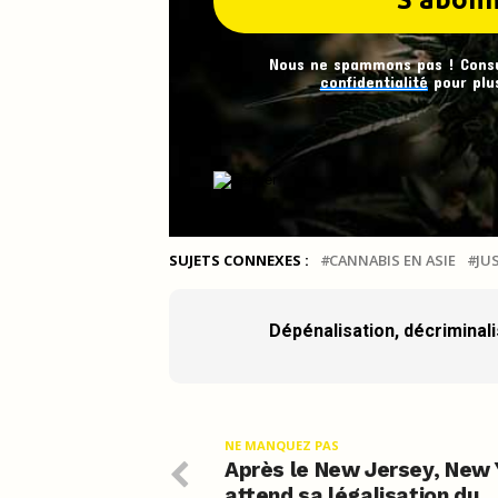
Nous ne spammons pas ! Cons
confidentialité
pour plus
SUJETS CONNEXES :
CANNABIS EN ASIE
JU
Dépénalisation, décriminalis
NE MANQUEZ PAS
Après le New Jersey, New 
attend sa légalisation du