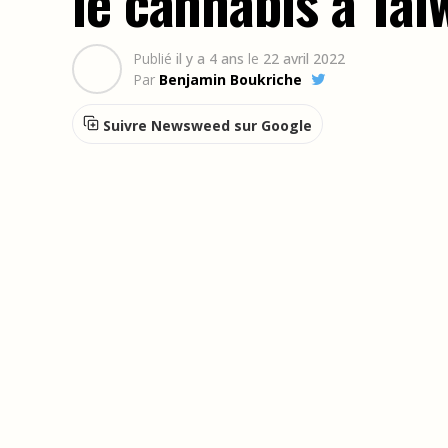
le cannabis à Taï
Publié
il y a 4 ans
le
22 avril 2022
Par
Benjamin Boukriche
Suivre Newsweed sur Google