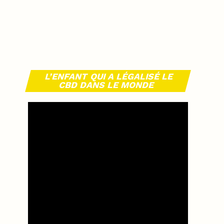
L’ENFANT QUI A LÉGALISÉ LE
CBD DANS LE MONDE