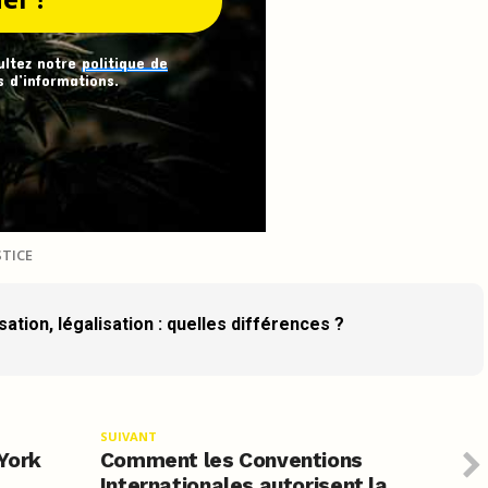
ultez notre
politique de
 d’informations.
STICE
ation, légalisation : quelles différences ?
SUIVANT
York
Comment les Conventions
Internationales autorisent la