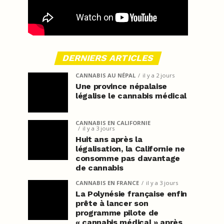
DERNIERS ARTICLES
CANNABIS AU NÉPAL
il y a 2 jours
Une province népalaise
légalise le cannabis médical
CANNABIS EN CALIFORNIE
il y a 3 jours
Huit ans après la
légalisation, la Californie ne
consomme pas davantage
de cannabis
CANNABIS EN FRANCE
il y a 3 jours
La Polynésie française enfin
prête à lancer son
programme pilote de
« cannabis médical » après