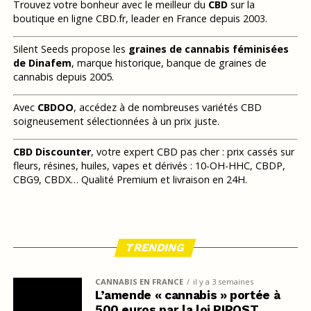
Trouvez votre bonheur avec le meilleur du
CBD
sur la
boutique en ligne CBD.fr, leader en France depuis 2003.
Silent Seeds propose les
graines de cannabis féminisées
de Dinafem
, marque historique, banque de graines de
cannabis depuis 2005.
Avec
CBDOO
, accédez à de nombreuses variétés CBD
soigneusement sélectionnées à un prix juste.
CBD Discounter
, votre expert CBD pas cher : prix cassés sur
fleurs, résines, huiles, vapes et dérivés : 10-OH-HHC, CBDP,
CBG9, CBDX… Qualité Premium et livraison en 24H.
TRENDING
CANNABIS EN FRANCE
il y a 3 semaines
L’amende « cannabis » portée à
500 euros par la loi RIPOST