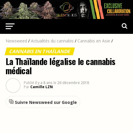
Newsweed
/
Actualités du cannabis
/
Cannabis en Asie
/
CANNABIS EN THAÏLANDE
La Thaïlande légalise le cannabis
médical
Publié
il y a 8 ans
le
26 décembre 2018
Par
Camille LZN
Suivre Newsweed sur Google