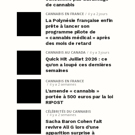
de cannabis
CANNABIS EN FRANCE
il y a 2 jours
La Polynésie française enfin
prête à lancer son
programme pilote de
« cannabis médical » après
des mois de retard
CANNABIS AU CANADA
il y a 3 jours
Quick Hit Juillet 2026 : ce
qu’on a loupé ces dernières
semaines
CANNABIS EN FRANCE
il y a 2 semaines
L’amende « cannabis »
portée à 500 euros par la loi
RIPOST
CÉLÉBRITÉS DU CANNABIS
il y a 2 semaines
Sacha Baron Cohen fait
revivre Ali G lors d’une
apparition surprise à