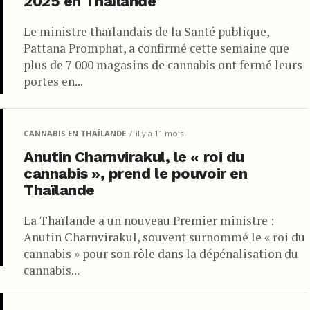
2025 en Thaïlande
 été obligée d’adhérer à un amendement à la Convention originale,
Le ministre thaïlandais de la Santé publique,
t des signataires qu’ils interdisent l’exportation de chanvre indien
Pattana Promphat, a confirmé cette semaine que
plus de 7 000 magasins de cannabis ont fermé leurs
portes en...
ral Phot Phahonyothin, a criminalisé le cannabis en Thaïlande en
annabis, le Marijuana Act B.E. 2477 (1937).
e cannabis était passible de 5 ans de prison et/ou une amende de 50
CANNABIS EN THAÏLANDE
il y a 11 mois
Anutin Charnvirakul, le « roi du
cannabis », prend le pouvoir en
r de 2 à 15 ans de prison, et/ou inclure une amende de 20 000 à 150
Thaïlande
La Thaïlande a un nouveau Premier ministre :
de
Anutin Charnvirakul, souvent surnommé le « roi du
. En vertu d’un règlement, qui est entré en vigueur le 5 janvier 2018,
cannabis » pour son rôle dans la dépénalisation du
lles et médicales pouvaient être obtenues.
cannabis...
n devenant le premier pays d’Asie du Sud-Est à légaliser le cannabis