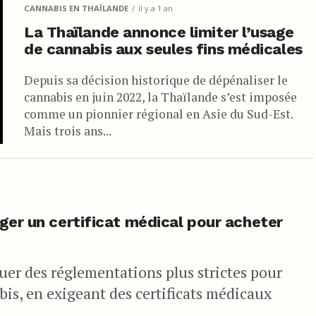
CANNABIS EN THAÏLANDE
il y a 1 an
La Thaïlande annonce limiter l’usage
e la liste des stupéfiants dont l’utilisation ou la distribution est
de cannabis aux seules fins médicales
inaires. S’en est suivi une dépénalisation globale et l’ouverture de
t dans le pays pour le plus grand bonheur des Thaïlandais.e.s et des
Depuis sa décision historique de dépénaliser le
cannabis en juin 2022, la Thaïlande s’est imposée
comme un pionnier régional en Asie du Sud-Est.
Mais trois ans...
iger un certificat médical pour acheter
uer des réglementations plus strictes pour
s, en exigeant des certificats médicaux