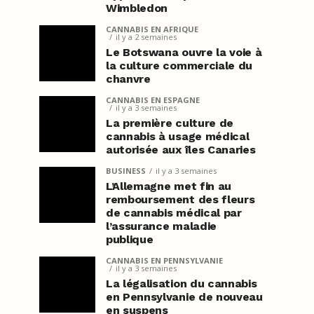
Wimbledon
CANNABIS EN AFRIQUE
il y a 2 semaines
Le Botswana ouvre la voie à
la culture commerciale du
chanvre
CANNABIS EN ESPAGNE
il y a 3 semaines
La première culture de
cannabis à usage médical
autorisée aux îles Canaries
BUSINESS
il y a 3 semaines
L’Allemagne met fin au
remboursement des fleurs
de cannabis médical par
l’assurance maladie
publique
CANNABIS EN PENNSYLVANIE
il y a 3 semaines
La légalisation du cannabis
en Pennsylvanie de nouveau
en suspens