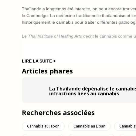
Thaïlande a longtemps été interdite, on peut encore trouve
le Cambodge. La médecine traditionnelle thaïlandaise et le
historiquement le cannabis pour traiter différentes patholog
Le
Thai Institute of Healing Arts
décrit le cannabis comme un
Les fibres de la plante de cannabis ont historiquement été
de Thaïlande, un groupe ethnique minoritaire originaire de C
LIRE LA SUITE >
vêtements et d’autres articles. Aujourd’hui encore, les vête
Articles phares
Thaïlande.
Le chanvre était également utilisé dans les premiers comba
La Thaïlande dépénalise le cannabi
mains pendant les combats avec des bandages de chanvre q
infractions liées au cannabis
chaque articulation. Cette méthode de protection des main
occidental dans les années 1920.
Recherches associées
Histoire moderne du cannabis en Th
Cannabis au Japon
Cannabis au Liban
Cannabis
L’association de la Thaïlande avec l’usage récréatif du can
accueilli les principales bases des soldats américains serva