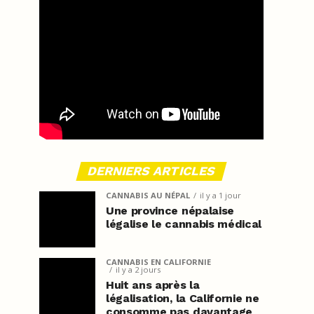
DERNIERS ARTICLES
CANNABIS AU NÉPAL
il y a 1 jour
Une province népalaise
légalise le cannabis médical
CANNABIS EN CALIFORNIE
il y a 2 jours
Huit ans après la
légalisation, la Californie ne
consomme pas davantage