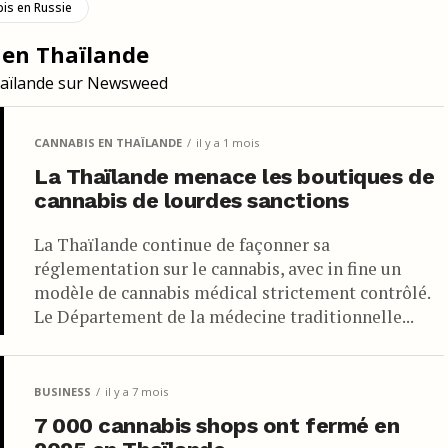
is en Russie
ommencé à fumer du cannabis peu après leur arrivée en 1963. Bien
 en Thaïlande
la possession de la moindre quantité de cannabis, l’armée ne
Thaïlande sur Newsweed
es dures.
rogue les plus prospères au monde opérait à partir de Bangkok,
CANNABIS EN THAÏLANDE
il y a 1 mois
e monde entier.
La Thaïlande menace les boutiques de
ande
cannabis de lourdes sanctions
mme beaucoup d’autres pays, n’avait pas de lois interdisant la
La Thaïlande continue de façonner sa
réglementation sur le cannabis, avec in fine un
modèle de cannabis médical strictement contrôlé.
le. En tant que l’un des premiers signataires de la Convention
Le Département de la médecine traditionnelle...
s, la Thaïlande, alors appelée Siam, a promulgué une législation
prêts et des avantages internationaux. Si elle ne l’avait pas fait, elle
BUSINESS
il y a 7 mois
nde a introduit ses premières lois anti-drogue en 1922, la loi sur les
7 000 cannabis shops ont fermé en
les sur les drogues dans le Royaume.