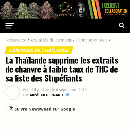
Newsweed
/
Actualités du cannabis
/
Cannabis en Asie
/
CANNABIS EN THAÏLANDE
La Thaïlande supprime les extraits
de chanvre à faible taux de THC de
sa liste des Stupéfiants
Publié
il y a 7 ans
le
6 septembre 2019
Par
Aurélien BERNARD
Suivre Newsweed sur Google