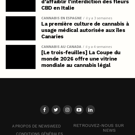
d’affaiblir l’interdiction des fleurs
CBD en Italie
CANNABIS EN ESPAGNE
il y a 3 semaines
La première culture de cannabis à
usage médical autorisée aux îles
Canaries
CANNABIS AU CANADA
il y a 4 semaines
[Le trois-feuilles] La Coupe du
monde 2026 offre une vitrine
mondiale au cannabis légal
RETROUVEZ-NOUS SUR
A PROPOS DE NEWSWEED
NEWS
CONDITIONS GÉNÉRALES