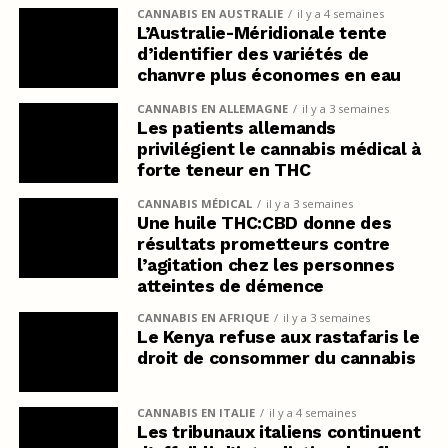
CANNABIS EN AUSTRALIE
il y a 4 semaines
L’Australie-Méridionale tente
d’identifier des variétés de
chanvre plus économes en eau
CANNABIS EN ALLEMAGNE
il y a 3 semaines
Les patients allemands
privilégient le cannabis médical à
forte teneur en THC
CANNABIS MÉDICAL
il y a 3 semaines
Une huile THC:CBD donne des
résultats prometteurs contre
l’agitation chez les personnes
atteintes de démence
CANNABIS EN AFRIQUE
il y a 3 semaines
Le Kenya refuse aux rastafaris le
droit de consommer du cannabis
CANNABIS EN ITALIE
il y a 4 semaines
Les tribunaux italiens continuent