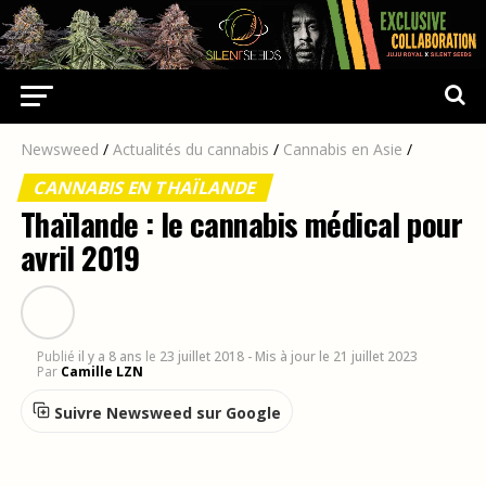
Newsweed
/
Actualités du cannabis
/
Cannabis en Asie
/
CANNABIS EN THAÏLANDE
Thaïlande : le cannabis médical pour
avril 2019
Publié
il y a 8 ans
le
23 juillet 2018
- Mis à jour le 21 juillet 2023
Par
Camille LZN
Suivre Newsweed sur Google