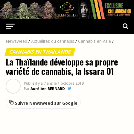
Newsweed
/
Actualités du cannabis
/
Cannabis en Asie
/
CANNABIS EN THAÏLANDE
La Thaïlande développe sa propre
variété de cannabis, la Issara 01
Publié
il y a 7 ans
le
1 octobre 2019
Par
Aurélien BERNARD
Suivre Newsweed sur Google