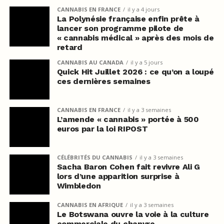
CANNABIS EN FRANCE
il y a 4 jours
La Polynésie française enfin prête à
lancer son programme pilote de
« cannabis médical » après des mois de
retard
CANNABIS AU CANADA
il y a 5 jours
Quick Hit Juillet 2026 : ce qu’on a loupé
ces dernières semaines
CANNABIS EN FRANCE
il y a 3 semaines
L’amende « cannabis » portée à 500
euros par la loi RIPOST
CÉLÉBRITÉS DU CANNABIS
il y a 3 semaines
Sacha Baron Cohen fait revivre Ali G
lors d’une apparition surprise à
Wimbledon
CANNABIS EN AFRIQUE
il y a 3 semaines
Le Botswana ouvre la voie à la culture
commerciale du chanvre