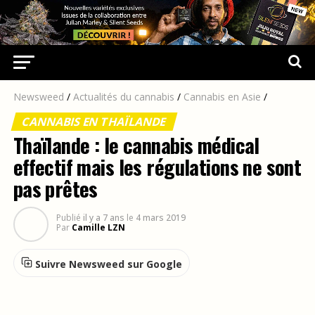
Newsweed
/
Actualités du cannabis
/
Cannabis en Asie
/
CANNABIS EN THAÏLANDE
Thaïlande : le cannabis médical
effectif mais les régulations ne sont
pas prêtes
Publié
il y a 7 ans
le
4 mars 2019
Par
Camille LZN
Suivre Newsweed sur Google