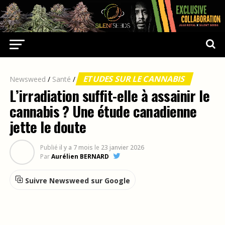
ETUDES SUR LE CANNABIS
Newsweed
/
Santé
/
L’irradiation suffit-elle à assainir le
cannabis ? Une étude canadienne
jette le doute
Publié
il y a 7 mois
le
23 janvier 2026
Par
Aurélien BERNARD
Suivre Newsweed sur Google