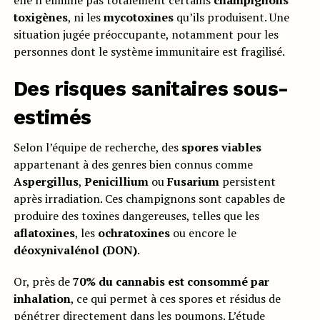
elle n’élimine pas totalement certains
champignons
toxigènes
, ni les
mycotoxines
qu’ils produisent. Une
situation jugée préoccupante, notamment pour les
personnes dont le système immunitaire est fragilisé.
Des
risques sanitaires
sous-
estimés
Selon l’équipe de recherche, des
spores viables
appartenant à des genres bien connus comme
Aspergillus
,
Penicillium
ou
Fusarium
persistent
après irradiation. Ces champignons sont capables de
produire des toxines dangereuses, telles que les
aflatoxines
, les
ochratoxines
ou encore le
déoxynivalénol (DON)
.
Or, près de
70% du cannabis est consommé par
inhalation
, ce qui permet à ces spores et résidus de
pénétrer directement dans les poumons. L’étude