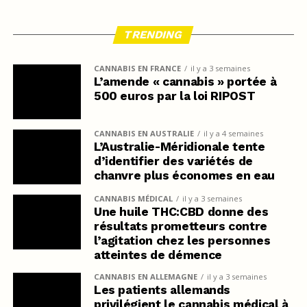
TRENDING
CANNABIS EN FRANCE
il y a 3 semaines
L’amende « cannabis » portée à
500 euros par la loi RIPOST
CANNABIS EN AUSTRALIE
il y a 4 semaines
L’Australie-Méridionale tente
d’identifier des variétés de
chanvre plus économes en eau
CANNABIS MÉDICAL
il y a 3 semaines
Une huile THC:CBD donne des
résultats prometteurs contre
l’agitation chez les personnes
atteintes de démence
CANNABIS EN ALLEMAGNE
il y a 3 semaines
Les patients allemands
privilégient le cannabis médical à