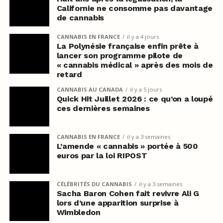
Californie ne consomme pas davantage
de cannabis
CANNABIS EN FRANCE
il y a 4 jours
La Polynésie française enfin prête à
lancer son programme pilote de
« cannabis médical » après des mois de
retard
CANNABIS AU CANADA
il y a 5 jours
Quick Hit Juillet 2026 : ce qu’on a loupé
ces dernières semaines
CANNABIS EN FRANCE
il y a 3 semaines
L’amende « cannabis » portée à 500
euros par la loi RIPOST
CÉLÉBRITÉS DU CANNABIS
il y a 3 semaines
Sacha Baron Cohen fait revivre Ali G
lors d’une apparition surprise à
Wimbledon