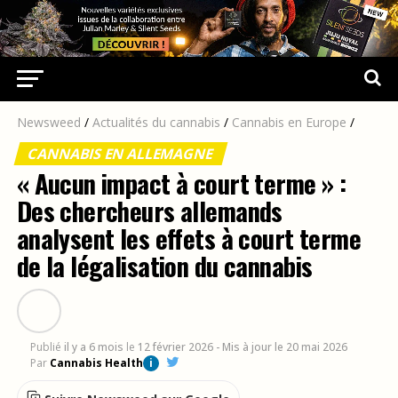
Newsweed
/
Actualités du cannabis
/
Cannabis en Europe
/
CANNABIS EN ALLEMAGNE
« Aucun impact à court terme » :
Des chercheurs allemands
analysent les effets à court terme
de la légalisation du cannabis
Publié
il y a 6 mois
le
12 février 2026
- Mis à jour le 20 mai 2026
Par
Cannabis Health
i