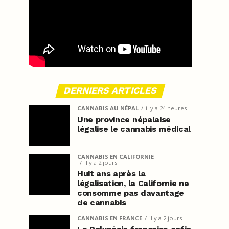
DERNIERS ARTICLES
CANNABIS AU NÉPAL
il y a 24 heures
Une province népalaise
légalise le cannabis médical
CANNABIS EN CALIFORNIE
il y a 2 jours
Huit ans après la
légalisation, la Californie ne
consomme pas davantage
de cannabis
CANNABIS EN FRANCE
il y a 2 jours