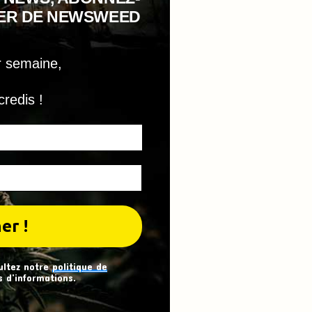
TER DE NEWSWEED
r semaine,
credis !
ultez notre
politique de
 d’informations.