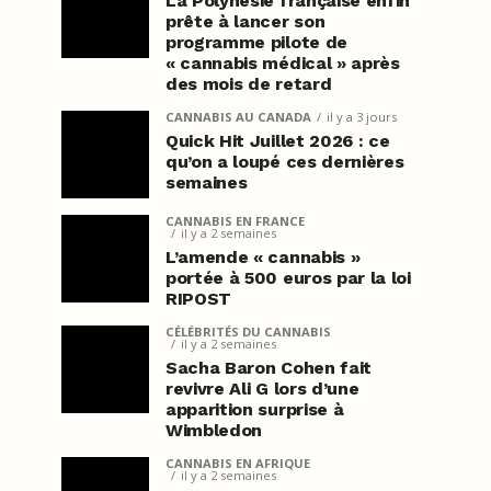
La Polynésie française enfin
prête à lancer son
programme pilote de
« cannabis médical » après
des mois de retard
CANNABIS AU CANADA
il y a 3 jours
Quick Hit Juillet 2026 : ce
qu’on a loupé ces dernières
semaines
CANNABIS EN FRANCE
il y a 2 semaines
L’amende « cannabis »
portée à 500 euros par la loi
RIPOST
CÉLÉBRITÉS DU CANNABIS
il y a 2 semaines
Sacha Baron Cohen fait
revivre Ali G lors d’une
apparition surprise à
Wimbledon
CANNABIS EN AFRIQUE
il y a 2 semaines