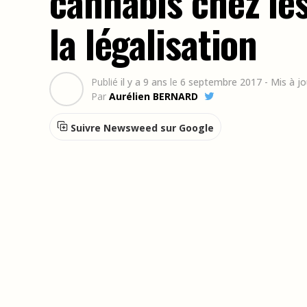
cannabis chez le
la légalisation
Publié
il y a 9 ans
le
6 septembre 2017
- Mis à j
Par
Aurélien BERNARD
Suivre Newsweed sur Google