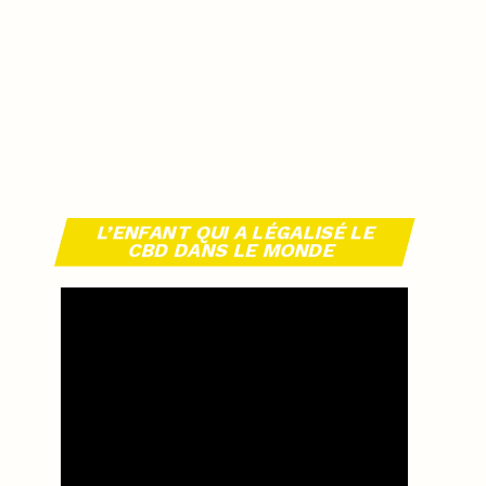
L’ENFANT QUI A LÉGALISÉ LE
CBD DANS LE MONDE