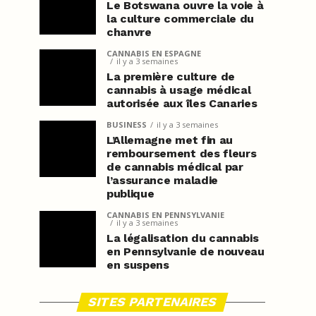
Le Botswana ouvre la voie à
la culture commerciale du
chanvre
CANNABIS EN ESPAGNE
il y a 3 semaines
La première culture de
cannabis à usage médical
autorisée aux îles Canaries
BUSINESS
il y a 3 semaines
L’Allemagne met fin au
remboursement des fleurs
de cannabis médical par
l’assurance maladie
publique
CANNABIS EN PENNSYLVANIE
il y a 3 semaines
La légalisation du cannabis
en Pennsylvanie de nouveau
en suspens
SITES PARTENAIRES