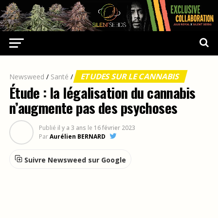
ETUDES SUR LE CANNABIS
Newsweed
/
Santé
/
Étude : la légalisation du cannabis
n’augmente pas des psychoses
Publié
il y a 3 ans
le
16 février 2023
Par
Aurélien BERNARD
Suivre Newsweed sur Google