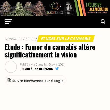
ETUDES SUR LE CANNABIS
Newsweed
/
Santé
/
Etude : Fumer du cannabis altère
significativement la vision
Publié
il y a 5 ans
le
15 avril 2021
Par
Aurélien BERNARD
Suivre Newsweed sur Google