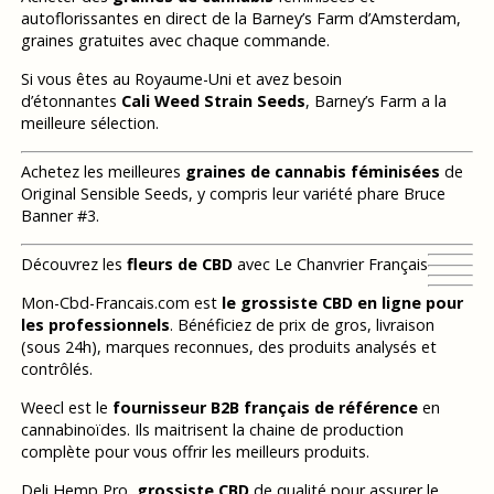
autoflorissantes en direct de la Barney’s Farm d’Amsterdam,
graines gratuites avec chaque commande.
Si vous êtes au Royaume-Uni et avez besoin
d’étonnantes
Cali Weed Strain Seeds
, Barney’s Farm a la
meilleure sélection.
Achetez les meilleures
graines de cannabis féminisées
de
Original Sensible Seeds, y compris leur variété phare Bruce
Banner #3.
Découvrez les
fleurs de CBD
avec Le Chanvrier Français
Mon-Cbd-Francais.com est
le grossiste CBD en ligne pour
les professionnels
. Bénéficiez de prix de gros, livraison
(sous 24h), marques reconnues, des produits analysés et
contrôlés.
Weecl est le
fournisseur B2B français de référence
en
cannabinoïdes. Ils maitrisent la chaine de production
complète pour vous offrir les meilleurs produits.
Deli Hemp Pro,
grossiste CBD
de qualité pour assurer le