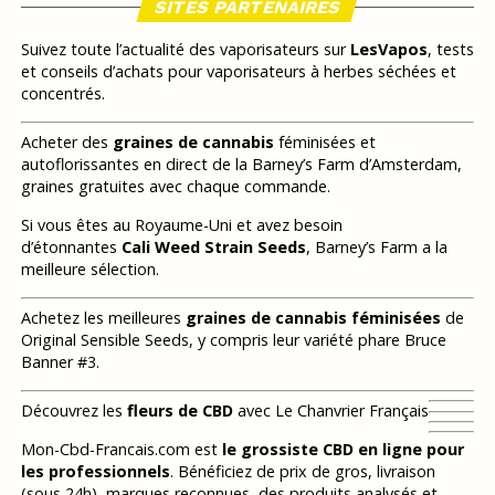
SITES PARTENAIRES
Suivez toute l’actualité des vaporisateurs sur
LesVapos
, tests
et conseils d’achats pour vaporisateurs à herbes séchées et
concentrés.
Acheter des
graines de cannabis
féminisées et
autoflorissantes en direct de la Barney’s Farm d’Amsterdam,
graines gratuites avec chaque commande.
Si vous êtes au Royaume-Uni et avez besoin
d’étonnantes
Cali Weed Strain Seeds
, Barney’s Farm a la
meilleure sélection.
Achetez les meilleures
graines de cannabis féminisées
de
Original Sensible Seeds, y compris leur variété phare Bruce
Banner #3.
Découvrez les
fleurs de CBD
avec Le Chanvrier Français
Mon-Cbd-Francais.com est
le grossiste CBD en ligne pour
les professionnels
. Bénéficiez de prix de gros, livraison
(sous 24h), marques reconnues, des produits analysés et