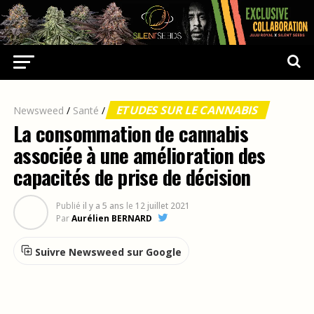
ETUDES SUR LE CANNABIS
Newsweed
/
Santé
/
La consommation de cannabis
associée à une amélioration des
capacités de prise de décision
Publié
il y a 5 ans
le
12 juillet 2021
Par
Aurélien BERNARD
Suivre Newsweed sur Google