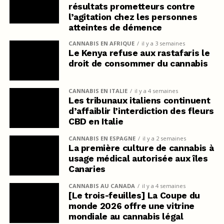
résultats prometteurs contre
l’agitation chez les personnes
atteintes de démence
CANNABIS EN AFRIQUE
il y a 3 semaines
Le Kenya refuse aux rastafaris le
droit de consommer du cannabis
CANNABIS EN ITALIE
il y a 4 semaines
Les tribunaux italiens continuent
d’affaiblir l’interdiction des fleurs
CBD en Italie
CANNABIS EN ESPAGNE
il y a 2 semaines
La première culture de cannabis à
usage médical autorisée aux îles
Canaries
CANNABIS AU CANADA
il y a 4 semaines
[Le trois-feuilles] La Coupe du
monde 2026 offre une vitrine
mondiale au cannabis légal