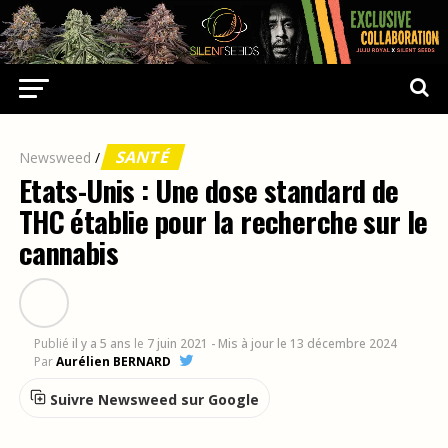
SANTÉ
Newsweed
/
Etats-Unis : Une dose standard de
THC établie pour la recherche sur le
cannabis
Publié
il y a 5 ans
le
7 juin 2021
- Mis à jour le 13 décembre 2024
Par
Aurélien BERNARD
Suivre Newsweed sur Google