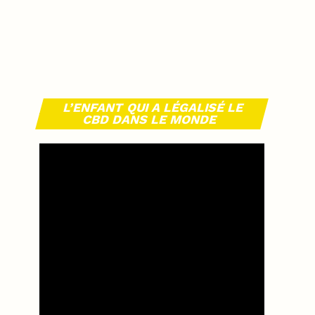
L’ENFANT QUI A LÉGALISÉ LE
CBD DANS LE MONDE