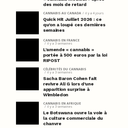
des mois de retard
CANNABIS AU CANADA
il y a 4 jours
Quick Hit Juillet 2026 : ce
qu’on a loupé ces dernières
semaines
CANNABIS EN FRANCE
il y a 3 semaines
L’amende « cannabis »
portée à 500 euros par la loi
RIPOST
CÉLÉBRITÉS DU CANNABIS
il y a 3 semaines
Sacha Baron Cohen fait
revivre Ali G lors d’une
apparition surprise à
Wimbledon
CANNABIS EN AFRIQUE
il y a 3 semaines
Le Botswana ouvre la voie à
la culture commerciale du
chanvre