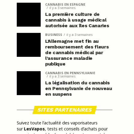
CANNABIS EN ESPAGNE
il y a 3 semaines
La première culture de
cannabis à usage médical
autorisée aux îles Canaries
BUSINESS
il y a 3 semaines
L’Allemagne met fin au
remboursement des fleurs
de cannabis médical par
l’assurance maladie
publique
CANNABIS EN PENNSYLVANIE
il y a 3 semaines
La légalisation du cannabis
en Pennsylvanie de nouveau
en suspens
SITES PARTENAIRES
Suivez toute l’actualité des vaporisateurs
sur
LesVapos
, tests et conseils d’achats pour