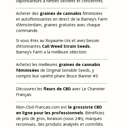
vaporisateurs à herbes séchées et concentrés.
Acheter des
graines de cannabis
féminisées
et autoflorissantes en direct de la Barney’s Farm
d’Amsterdam, graines gratuites avec chaque
commande.
Si vous êtes au Royaume-Uni et avez besoin
d’étonnantes
Cali Weed Strain Seeds
,
Barney’s Farm a la meilleure sélection.
Achetez les meilleures
graines de cannabis
féminisées
de Original Sensible Seeds, y
compris leur variété phare Bruce Banner #3.
Découvrez les
fleurs de CBD
avec Le Chanvrier
Français
Mon-Cbd-Francais.com est
le grossiste CBD
en ligne pour les professionnels
. Bénéficiez
de prix de gros, livraison (sous 24h), marques
reconnues, des produits analysés et contrôlés.