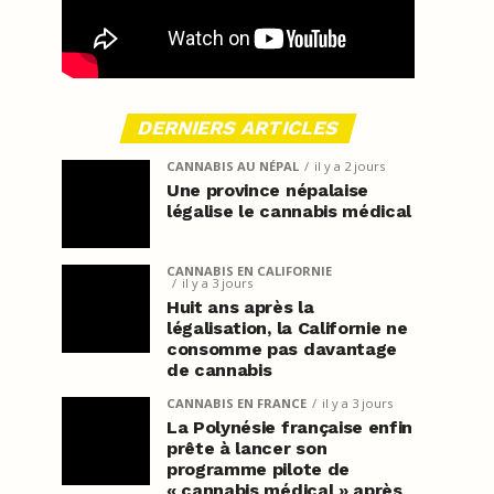
DERNIERS ARTICLES
CANNABIS AU NÉPAL
il y a 2 jours
Une province népalaise
légalise le cannabis médical
CANNABIS EN CALIFORNIE
il y a 3 jours
Huit ans après la
légalisation, la Californie ne
consomme pas davantage
de cannabis
CANNABIS EN FRANCE
il y a 3 jours
La Polynésie française enfin
prête à lancer son
programme pilote de
« cannabis médical » après