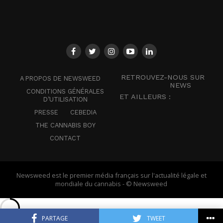
RETROUVEZ-NOUS SUR
A PROPOS DE NEWSWEED
NEWS
CONDITIONS GÉNÉRALES
ET AILLEURS :
D’UTILISATION
PRESSE
CEBEDIA
THE CANNABIS BOY
CONTACT
Newsweed est le premier média français sur l'actualité légale et
mondiale du cannabis - © Newsweed
PARTAGE
TWEET
Français