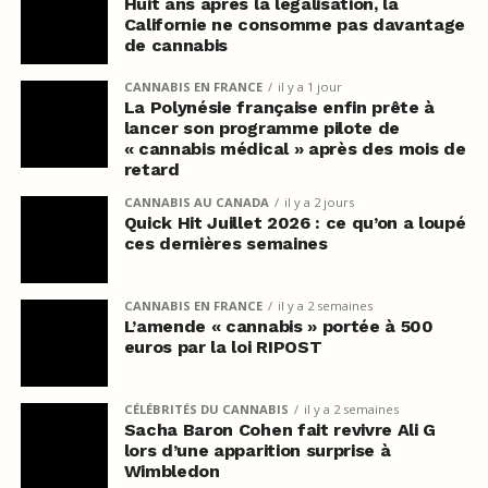
Huit ans après la légalisation, la
Californie ne consomme pas davantage
de cannabis
CANNABIS EN FRANCE
il y a 1 jour
La Polynésie française enfin prête à
lancer son programme pilote de
« cannabis médical » après des mois de
retard
CANNABIS AU CANADA
il y a 2 jours
Quick Hit Juillet 2026 : ce qu’on a loupé
ces dernières semaines
CANNABIS EN FRANCE
il y a 2 semaines
L’amende « cannabis » portée à 500
euros par la loi RIPOST
CÉLÉBRITÉS DU CANNABIS
il y a 2 semaines
Sacha Baron Cohen fait revivre Ali G
lors d’une apparition surprise à
Wimbledon