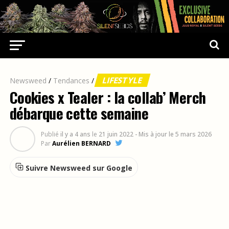
LIFESTYLE
Newsweed
/
Tendances
/
Cookies x Tealer : la collab’ Merch
débarque cette semaine
Publié
il y a 4 ans
le
21 juin 2022
- Mis à jour le 5 mars 2026
Par
Aurélien BERNARD
Suivre Newsweed sur Google