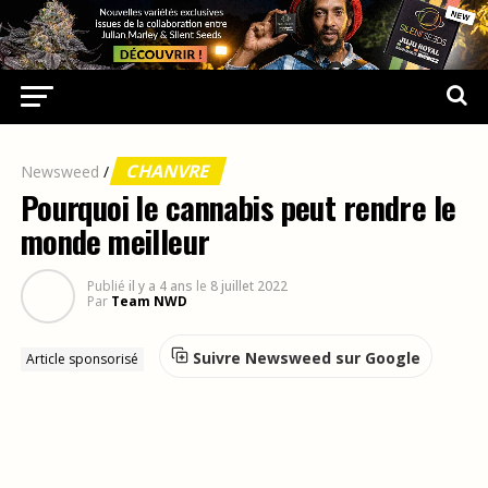
CHANVRE
Newsweed
/
Pourquoi le cannabis peut rendre le
monde meilleur
Publié
il y a 4 ans
le
8 juillet 2022
Par
Team NWD
Suivre Newsweed sur Google
Article sponsorisé