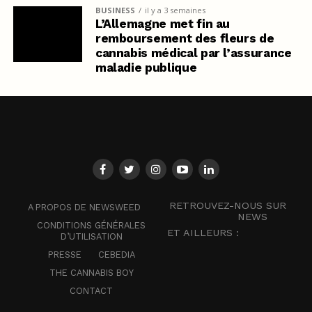
BUSINESS
il y a 3 semaines
L’Allemagne met fin au
remboursement des fleurs de
cannabis médical par l’assurance
maladie publique
RETROUVEZ-NOUS SUR
A PROPOS DE NEWSWEED
NEWS
CONDITIONS GÉNÉRALES
ET AILLEURS :
D’UTILISATION
PRESSE
CEBEDIA
THE CANNABIS BOY
CONTACT