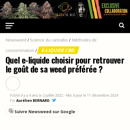
Newsweed
/
Science du cannabis
/
Méthodes de
E-LIQUIDE CBD
consommation
/
Quel e-liquide choisir pour retrouver
le goût de sa weed préférée ?
Publié
il y a 4 ans
le
2 juillet 2022
- Mis à jour le 11 décembre 2024
Par
Aurélien BERNARD
Suivre Newsweed sur Google