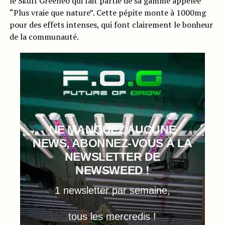
le Skuff Greeneo qui fait partie de sa gamme appelée
“Plus vraie que nature”. Cette pépite monte à 1000mg
pour des effets intenses, qui font clairement le bonheur
de la communauté.
NE MANQUEZ AUCUNE
NEWS, ABONNEZ-VOUS À LA
NEWSLETTER DE
NEWSWEED !
1 newsletter par semaine,
tous les mercredis !