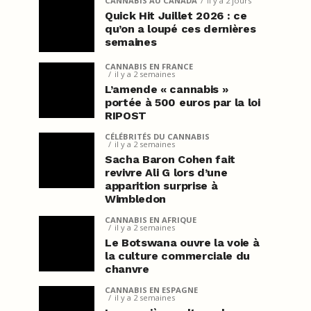
CANNABIS AU CANADA
il y a 2 jours
Quick Hit Juillet 2026 : ce
qu’on a loupé ces dernières
semaines
CANNABIS EN FRANCE
il y a 2 semaines
L’amende « cannabis »
portée à 500 euros par la loi
RIPOST
CÉLÉBRITÉS DU CANNABIS
il y a 2 semaines
Sacha Baron Cohen fait
revivre Ali G lors d’une
apparition surprise à
Wimbledon
CANNABIS EN AFRIQUE
il y a 2 semaines
Le Botswana ouvre la voie à
la culture commerciale du
chanvre
CANNABIS EN ESPAGNE
il y a 2 semaines