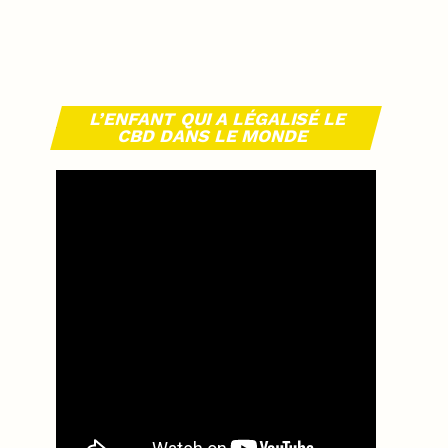
L’ENFANT QUI A LÉGALISÉ LE
CBD DANS LE MONDE