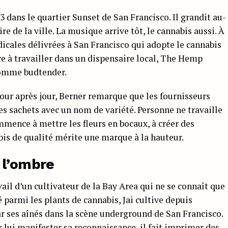
3 dans le quartier Sunset de San Francisco. Il grandit au-
e de la ville. La musique arrive tôt, le cannabis aussi. À
dicales délivrées à San Francisco qui adopte le cannabis
e à travailler dans un dispensaire local, The Hemp
comme budtender.
Jour après jour, Berner remarque que les fournisseurs
s sachets avec un nom de variété. Personne ne travaille
ommence à mettre les fleurs en bocaux, à créer des
nabis de qualité mérite une marque à la hauteur.
 l’ombre
ail d’un cultivateur de la Bay Area qui ne se connaît que
vé parmi les plants de cannabis, Jai cultive depuis
ar ses aînés dans la scène underground de San Francisco.
lui manifester sa reconnaissance, il fait imprimer des