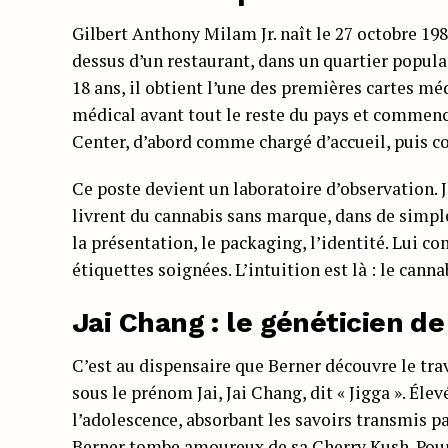
Gilbert Anthony Milam Jr. naît le 27 octobre 198
dessus d’un restaurant, dans un quartier populair
18 ans, il obtient l’une des premières cartes mé
médical avant tout le reste du pays et commenc
Center, d’abord comme chargé d’accueil, puis 
Ce poste devient un laboratoire d’observation. 
livrent du cannabis sans marque, dans de simple
la présentation, le packaging, l’identité. Lui c
étiquettes soignées. L’intuition est là : le can
Jai Chang : le généticien de
C’est au dispensaire que Berner découvre le trav
sous le prénom Jai, Jai Chang, dit « Jigga ». Éle
l’adolescence, absorbant les savoirs transmis p
Berner tombe amoureux de sa Cherry Kush. Pour 