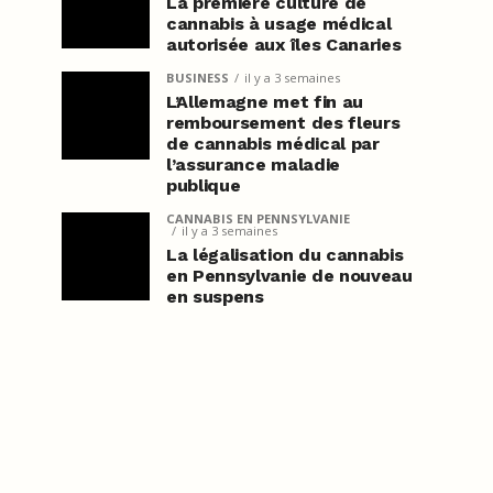
La première culture de
cannabis à usage médical
autorisée aux îles Canaries
BUSINESS
il y a 3 semaines
L’Allemagne met fin au
remboursement des fleurs
de cannabis médical par
l’assurance maladie
publique
CANNABIS EN PENNSYLVANIE
il y a 3 semaines
La légalisation du cannabis
en Pennsylvanie de nouveau
en suspens