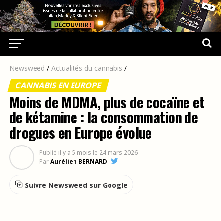
Newsweed
/
Actualités du cannabis
/
CANNABIS EN EUROPE
Moins de MDMA, plus de cocaïne et
de kétamine : la consommation de
drogues en Europe évolue
Publié
il y a 5 mois
le
24 mars 2026
Par
Aurélien BERNARD
Suivre Newsweed sur Google