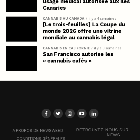
usage médical autorisée aux îles
Canaries
CANNABIS AU CANADA
il y a 4 semaines
[Le trois-feuilles] La Coupe du
monde 2026 offre une vitrine
mondiale au cannabis légal
CANNABIS EN CALIFORNIE
il y a 3 semaines
San Francisco autorise les
« cannabis cafés »
RETROUVEZ-NOUS SUR
A PROPOS DE NEWSWEED
NEWS
CONDITIONS GÉNÉRALES