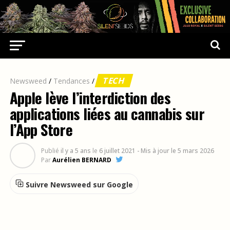
TECH
Newsweed
/
Tendances
/
Apple lève l’interdiction des
applications liées au cannabis sur
l’App Store
Publié
il y a 5 ans
le
6 juillet 2021
- Mis à jour le 5 mars 2026
Par
Aurélien BERNARD
Suivre Newsweed sur Google