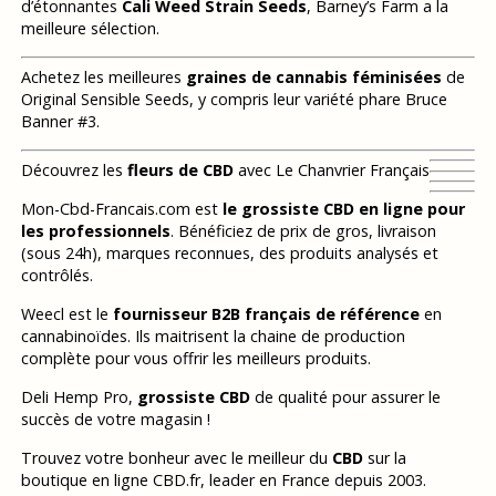
d’étonnantes
Cali Weed Strain Seeds
, Barney’s Farm a la
meilleure sélection.
Achetez les meilleures
graines de cannabis féminisées
de
Original Sensible Seeds, y compris leur variété phare Bruce
Banner #3.
Découvrez les
fleurs de CBD
avec Le Chanvrier Français
Mon-Cbd-Francais.com est
le grossiste CBD en ligne pour
les professionnels
. Bénéficiez de prix de gros, livraison
(sous 24h), marques reconnues, des produits analysés et
contrôlés.
Weecl est le
fournisseur B2B français de référence
en
cannabinoïdes. Ils maitrisent la chaine de production
complète pour vous offrir les meilleurs produits.
Deli Hemp Pro,
grossiste CBD
de qualité pour assurer le
succès de votre magasin !
Trouvez votre bonheur avec le meilleur du
CBD
sur la
boutique en ligne CBD.fr, leader en France depuis 2003.