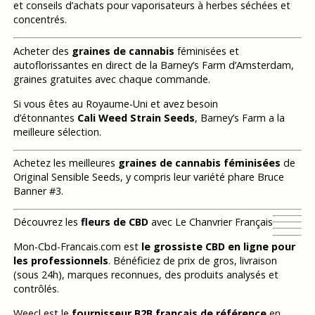
et conseils d’achats pour vaporisateurs à herbes séchées et
concentrés.
Acheter des
graines de cannabis
féminisées et
autoflorissantes en direct de la Barney’s Farm d’Amsterdam,
graines gratuites avec chaque commande.
Si vous êtes au Royaume-Uni et avez besoin
d’étonnantes
Cali Weed Strain Seeds
, Barney’s Farm a la
meilleure sélection.
Achetez les meilleures
graines de cannabis féminisées
de
Original Sensible Seeds, y compris leur variété phare Bruce
Banner #3.
Découvrez les
fleurs de CBD
avec Le Chanvrier Français
Mon-Cbd-Francais.com est
le grossiste CBD en ligne pour
les professionnels
. Bénéficiez de prix de gros, livraison
(sous 24h), marques reconnues, des produits analysés et
contrôlés.
Weecl est le
fournisseur B2B français de référence
en