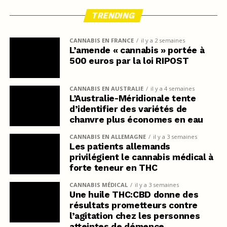
TRENDING
CANNABIS EN FRANCE
il y a 2 semaines
L’amende « cannabis » portée à
500 euros par la loi RIPOST
CANNABIS EN AUSTRALIE
il y a 4 semaines
L’Australie-Méridionale tente
d’identifier des variétés de
chanvre plus économes en eau
CANNABIS EN ALLEMAGNE
il y a 3 semaines
Les patients allemands
privilégient le cannabis médical à
forte teneur en THC
CANNABIS MÉDICAL
il y a 3 semaines
Une huile THC:CBD donne des
résultats prometteurs contre
l’agitation chez les personnes
atteintes de démence