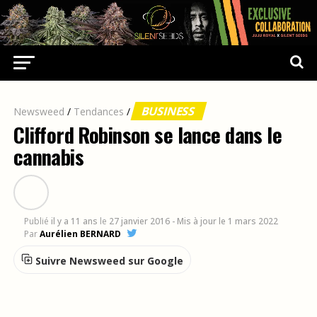
BUSINESS
Newsweed
/
Tendances
/
Clifford Robinson se lance dans le
cannabis
Publié
il y a 11 ans
le
27 janvier 2016
- Mis à jour le 1 mars 2022
Par
Aurélien BERNARD
Suivre Newsweed sur Google