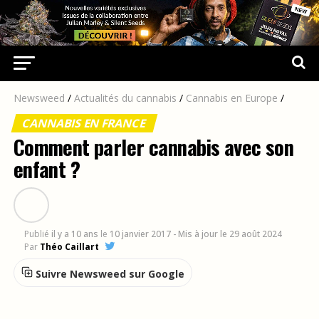
Newsweed
/
Actualités du cannabis
/
Cannabis en Europe
/
CANNABIS EN FRANCE
Comment parler cannabis avec son
enfant ?
Publié
il y a 10 ans
le
10 janvier 2017
- Mis à jour le 29 août 2024
Par
Théo Caillart
Suivre Newsweed sur Google