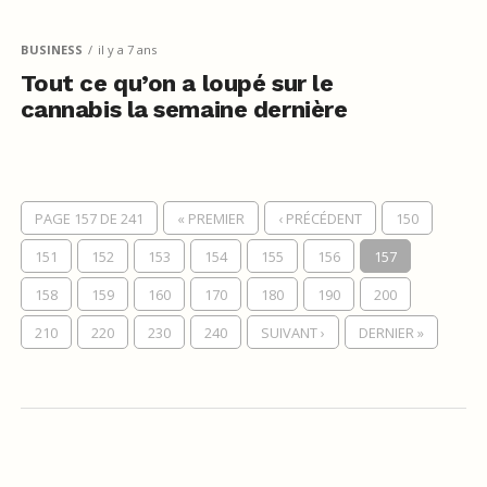
BUSINESS
il y a 7 ans
Tout ce qu’on a loupé sur le
cannabis la semaine dernière
PAGE 157 DE 241
« PREMIER
‹ PRÉCÉDENT
150
151
152
153
154
155
156
157
158
159
160
170
180
190
200
210
220
230
240
SUIVANT ›
DERNIER »