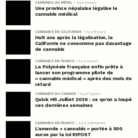
CANNABIS AU NÉPAL
il y a 3 jours
Une province népalaise légalise le
cannabis médical
CANNABIS EN CALIFORNIE
il y a 4 jours
Huit ans après la légalisation, la
Californie ne consomme pas davantage
de cannabis
CANNABIS EN FRANCE
il y a 4 jours
La Polynésie française enfin prête à
lancer son programme pilote de
« cannabis médical » après des mois de
retard
CANNABIS AU CANADA
il y a 5 jours
Quick Hit Juillet 2026 : ce qu’on a loupé
ces dernières semaines
CANNABIS EN FRANCE
il y a 3 semaines
L’amende « cannabis » portée à 500
euros par la loi RIPOST