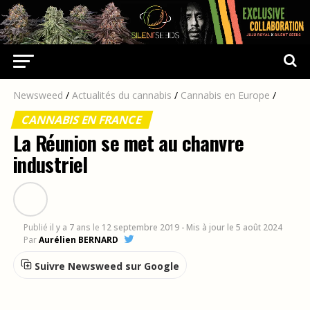
Newsweed
/
Actualités du cannabis
/
Cannabis en Europe
/
CANNABIS EN FRANCE
La Réunion se met au chanvre
industriel
Publié
il y a 7 ans
le
12 septembre 2019
- Mis à jour le 5 août 2024
Par
Aurélien BERNARD
Suivre Newsweed sur Google