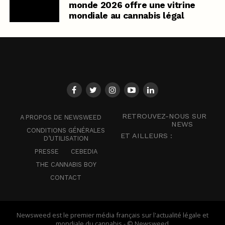
monde 2026 offre une vitrine
mondiale au cannabis légal
RETROUVEZ-NOUS SUR
A PROPOS DE NEWSWEED
NEWS
CONDITIONS GÉNÉRALES
ET AILLEURS :
D’UTILISATION
PRESSE
CEBEDIA
THE CANNABIS BOY
CONTACT
Newsweed est le premier média français sur l'actualité légale et
mondiale du cannabis - © Newsweed