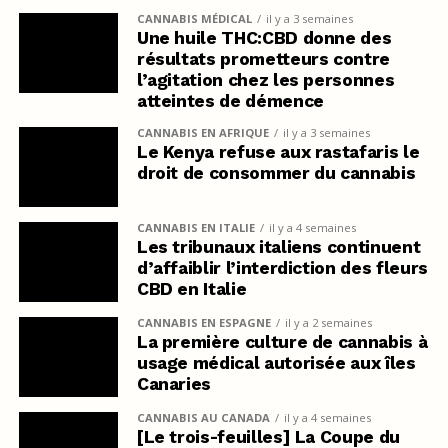
CANNABIS MÉDICAL
il y a 3 semaines
Une huile THC:CBD donne des
résultats prometteurs contre
l’agitation chez les personnes
atteintes de démence
CANNABIS EN AFRIQUE
il y a 3 semaines
Le Kenya refuse aux rastafaris le
droit de consommer du cannabis
CANNABIS EN ITALIE
il y a 4 semaines
Les tribunaux italiens continuent
d’affaiblir l’interdiction des fleurs
CBD en Italie
CANNABIS EN ESPAGNE
il y a 2 semaines
La première culture de cannabis à
usage médical autorisée aux îles
Canaries
CANNABIS AU CANADA
il y a 4 semaines
[Le trois-feuilles] La Coupe du