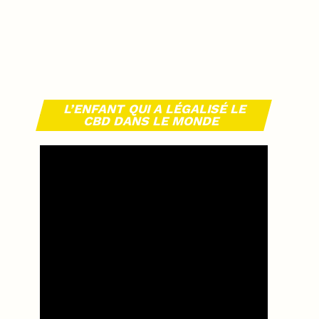
L’ENFANT QUI A LÉGALISÉ LE
CBD DANS LE MONDE