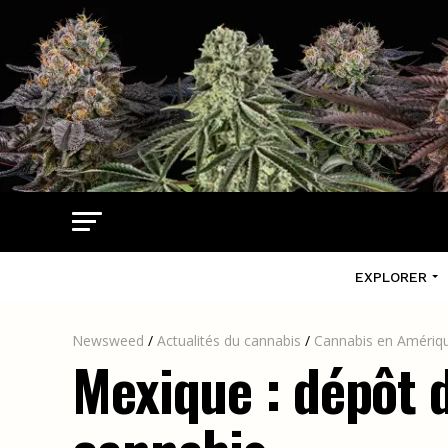
EXPLORER
Newsweed
/
Actualités du cannabis
/
Cannabis en Amériqu
Mexique : dépôt d