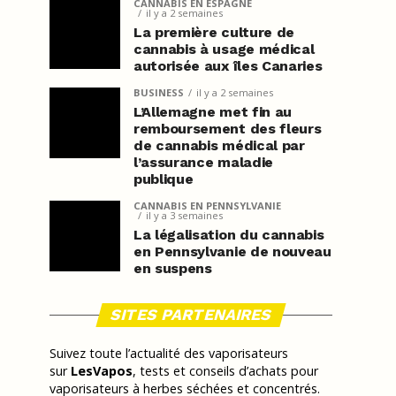
CANNABIS EN ESPAGNE
il y a 2 semaines
La première culture de
cannabis à usage médical
autorisée aux îles Canaries
BUSINESS
il y a 2 semaines
L’Allemagne met fin au
remboursement des fleurs
de cannabis médical par
l’assurance maladie
publique
CANNABIS EN PENNSYLVANIE
il y a 3 semaines
La légalisation du cannabis
en Pennsylvanie de nouveau
en suspens
SITES PARTENAIRES
Suivez toute l’actualité des vaporisateurs
sur
LesVapos
, tests et conseils d’achats pour
vaporisateurs à herbes séchées et concentrés.