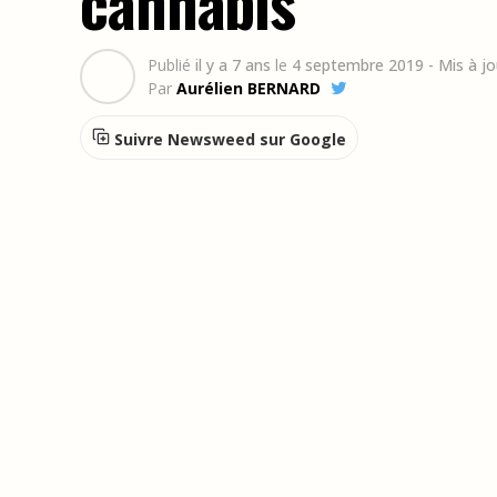
cannabis
Publié
il y a 7 ans
le
4 septembre 2019
- Mis à j
Par
Aurélien BERNARD
Suivre Newsweed sur Google