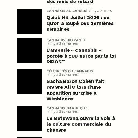
des mois de retard
CANNABIS AU CANADA
il y a 2 jours
Quick Hit Juillet 2026 : ce
qu’on a loupé ces dernières
semaines
CANNABIS EN FRANCE
il y a 2 semaines
L’amende « cannabis »
portée à 500 euros par la loi
RIPOST
CÉLÉBRITÉS DU CANNABIS
il y a 2 semaines
Sacha Baron Cohen fait
revivre Ali G lors d’une
apparition surprise à
Wimbledon
CANNABIS EN AFRIQUE
il y a 2 semaines
Le Botswana ouvre la voie à
la culture commerciale du
chanvre