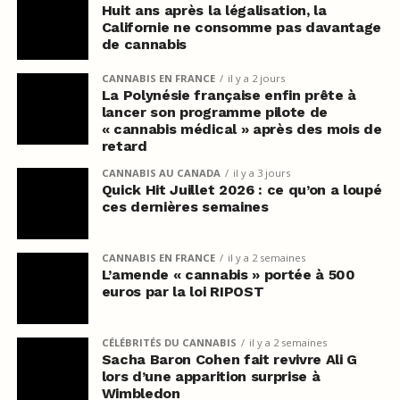
Huit ans après la légalisation, la
Californie ne consomme pas davantage
de cannabis
CANNABIS EN FRANCE
il y a 2 jours
La Polynésie française enfin prête à
lancer son programme pilote de
« cannabis médical » après des mois de
retard
CANNABIS AU CANADA
il y a 3 jours
Quick Hit Juillet 2026 : ce qu’on a loupé
ces dernières semaines
CANNABIS EN FRANCE
il y a 2 semaines
L’amende « cannabis » portée à 500
euros par la loi RIPOST
CÉLÉBRITÉS DU CANNABIS
il y a 2 semaines
Sacha Baron Cohen fait revivre Ali G
lors d’une apparition surprise à
Wimbledon