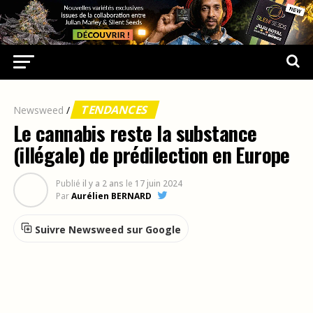
TENDANCES
Newsweed
/
Le cannabis reste la substance
(illégale) de prédilection en Europe
Publié
il y a 2 ans
le
17 juin 2024
Par
Aurélien BERNARD
Suivre Newsweed sur Google