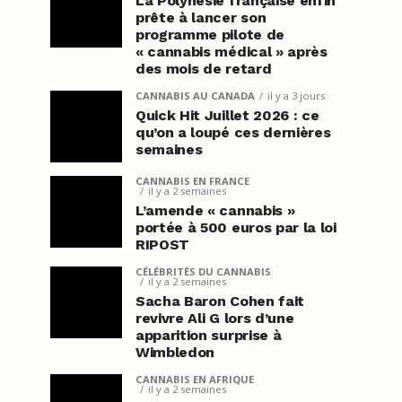
La Polynésie française enfin
prête à lancer son
programme pilote de
« cannabis médical » après
des mois de retard
CANNABIS AU CANADA
il y a 3 jours
Quick Hit Juillet 2026 : ce
qu’on a loupé ces dernières
semaines
CANNABIS EN FRANCE
il y a 2 semaines
L’amende « cannabis »
portée à 500 euros par la loi
RIPOST
CÉLÉBRITÉS DU CANNABIS
il y a 2 semaines
Sacha Baron Cohen fait
revivre Ali G lors d’une
apparition surprise à
Wimbledon
CANNABIS EN AFRIQUE
il y a 2 semaines