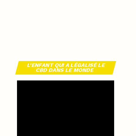
L’ENFANT QUI A LÉGALISÉ LE
CBD DANS LE MONDE