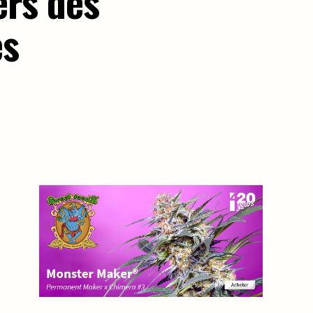
ers des
es