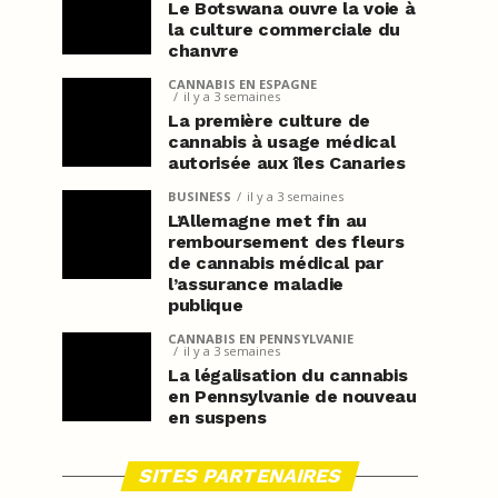
Le Botswana ouvre la voie à
la culture commerciale du
chanvre
CANNABIS EN ESPAGNE
il y a 3 semaines
La première culture de
cannabis à usage médical
autorisée aux îles Canaries
BUSINESS
il y a 3 semaines
L’Allemagne met fin au
remboursement des fleurs
de cannabis médical par
l’assurance maladie
publique
CANNABIS EN PENNSYLVANIE
il y a 3 semaines
La légalisation du cannabis
en Pennsylvanie de nouveau
en suspens
SITES PARTENAIRES