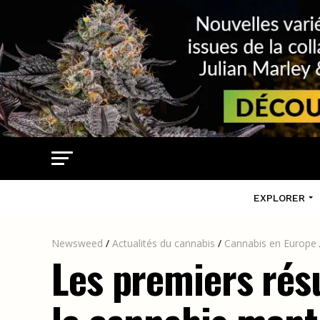
EXPLORER
Newsweed
/
Actualités du cannabis
/
Cannabis en Europe
Les premiers résu