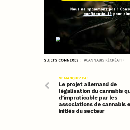
Nous ne spammons pas ! Cons
confidentialité
pour plus
SUJETS CONNEXES :
CANNABIS RÉCRÉATIF
NE MANQUEZ PAS
Le projet allemand de
légalisation du cannabis qu
d’impraticable par les
associations de cannabis e
initiés du secteur