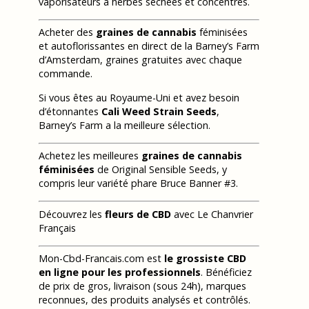
vaporisateurs à herbes séchées et concentrés.
Acheter des
graines de cannabis
féminisées
et autoflorissantes en direct de la Barney’s Farm
d’Amsterdam, graines gratuites avec chaque
commande.
Si vous êtes au Royaume-Uni et avez besoin
d’étonnantes
Cali Weed Strain Seeds
,
Barney’s Farm a la meilleure sélection.
Achetez les meilleures
graines de cannabis
féminisées
de Original Sensible Seeds, y
compris leur variété phare Bruce Banner #3.
Découvrez les
fleurs de CBD
avec Le Chanvrier
Français
Mon-Cbd-Francais.com est
le grossiste CBD
en ligne pour les professionnels
. Bénéficiez
de prix de gros, livraison (sous 24h), marques
reconnues, des produits analysés et contrôlés.