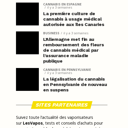
CANNABIS EN ESPAGNE
il y a 3 semaines
La première culture de
cannabis à usage médical
autorisée aux îles Canaries
BUSINESS
il y a 3 semaines
L’Allemagne met fin au
remboursement des fleurs
de cannabis médical par
l’assurance maladie
publique
CANNABIS EN PENNSYLVANIE
il y a 3 semaines
La légalisation du cannabis
en Pennsylvanie de nouveau
en suspens
SITES PARTENAIRES
Suivez toute l’actualité des vaporisateurs
sur
LesVapos
, tests et conseils d’achats pour