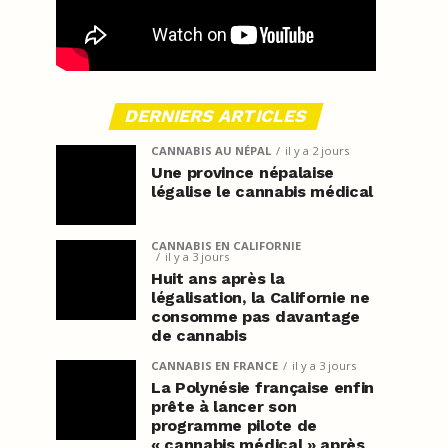
DERNIERS ARTICLES
CANNABIS AU NÉPAL
il y a 2 jours
Une province népalaise
légalise le cannabis médical
CANNABIS EN CALIFORNIE
il y a 3 jours
Huit ans après la
légalisation, la Californie ne
consomme pas davantage
de cannabis
CANNABIS EN FRANCE
il y a 3 jours
La Polynésie française enfin
prête à lancer son
programme pilote de
« cannabis médical » après