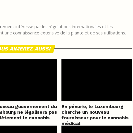
ement intéressé par les régulations internationales et les
t une connaissance extensive de la plante et de ses utilisations.
US AIMEREZ AUSSI
ouveau gouvernement du
En pénurie, le Luxembourg
bourg ne légalisera pas
cherche un nouveau
ètement le cannabis
fournisseur pour le cannabis
médical