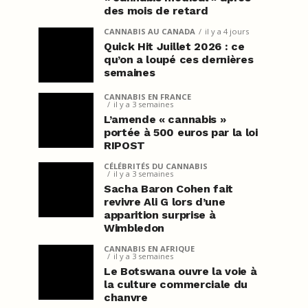
des mois de retard
CANNABIS AU CANADA
il y a 4 jours
Quick Hit Juillet 2026 : ce
qu’on a loupé ces dernières
semaines
CANNABIS EN FRANCE
il y a 3 semaines
L’amende « cannabis »
portée à 500 euros par la loi
RIPOST
CÉLÉBRITÉS DU CANNABIS
il y a 3 semaines
Sacha Baron Cohen fait
revivre Ali G lors d’une
apparition surprise à
Wimbledon
CANNABIS EN AFRIQUE
il y a 3 semaines
Le Botswana ouvre la voie à
la culture commerciale du
chanvre