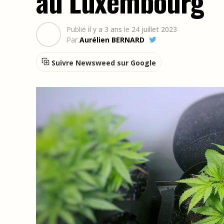
au Luxembourg
Publié
il y a 3 ans
le
24 juillet 2023
Par
Aurélien BERNARD
Suivre Newsweed sur Google