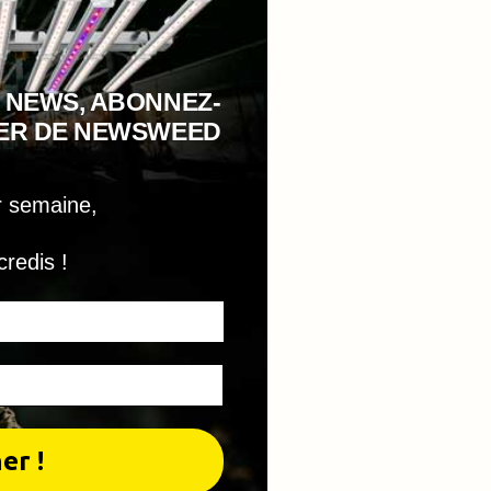
 NEWS, ABONNEZ-
TER DE NEWSWEED
r semaine,
credis !