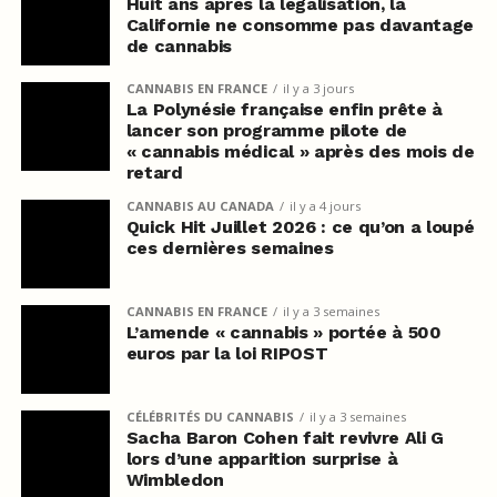
Huit ans après la légalisation, la
Californie ne consomme pas davantage
de cannabis
CANNABIS EN FRANCE
il y a 3 jours
La Polynésie française enfin prête à
lancer son programme pilote de
« cannabis médical » après des mois de
retard
CANNABIS AU CANADA
il y a 4 jours
Quick Hit Juillet 2026 : ce qu’on a loupé
ces dernières semaines
CANNABIS EN FRANCE
il y a 3 semaines
L’amende « cannabis » portée à 500
euros par la loi RIPOST
CÉLÉBRITÉS DU CANNABIS
il y a 3 semaines
Sacha Baron Cohen fait revivre Ali G
lors d’une apparition surprise à
Wimbledon