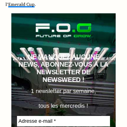
l’
Emerald Cup
.
NE MANQUEZ AUCUNE
NEWS, ABONNEZ-VOUS À LA
NEWSLETTER DE
NEWSWEED !
1 newsletter par semaine,
tous les mercredis !