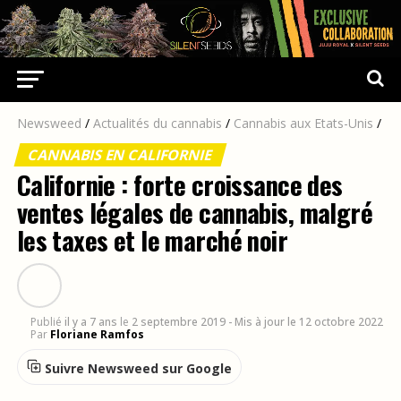
Newsweed
/
Actualités du cannabis
/
Cannabis aux Etats-Unis
/
CANNABIS EN CALIFORNIE
Californie : forte croissance des
ventes légales de cannabis, malgré
les taxes et le marché noir
Publié
il y a 7 ans
le
2 septembre 2019
- Mis à jour le 12 octobre 2022
Par
Floriane Ramfos
Suivre Newsweed sur Google