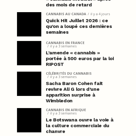
des mois de retard
CANNABIS AU CANADA
il y a 4 jours
Quick Hit Juillet 2026 : ce
qu’on a loupé ces dernières
semaines
CANNABIS EN FRANCE
il y a 3 semaines
L’amende « cannabis »
portée à 500 euros par la loi
RIPOST
CÉLÉBRITÉS DU CANNABIS
il y a 3 semaines
Sacha Baron Cohen fait
revivre Ali G lors d’une
apparition surprise à
Wimbledon
CANNABIS EN AFRIQUE
il y a 3 semaines
Le Botswana ouvre la voie à
la culture commerciale du
chanvre