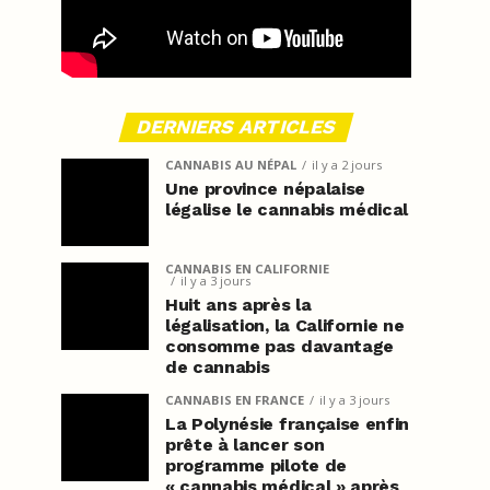
DERNIERS ARTICLES
CANNABIS AU NÉPAL
il y a 2 jours
Une province népalaise
légalise le cannabis médical
CANNABIS EN CALIFORNIE
il y a 3 jours
Huit ans après la
légalisation, la Californie ne
consomme pas davantage
de cannabis
CANNABIS EN FRANCE
il y a 3 jours
La Polynésie française enfin
prête à lancer son
programme pilote de
« cannabis médical » après