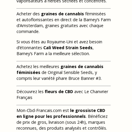
vaporisateurs à herbes séchées et concentrés.
Acheter des
graines de cannabis
féminisées
et autoflorissantes en direct de la Barney’s Farm
d’Amsterdam, graines gratuites avec chaque
commande.
Si vous êtes au Royaume-Uni et avez besoin
d’étonnantes
Cali Weed Strain Seeds
,
Barney’s Farm a la meilleure sélection.
Achetez les meilleures
graines de cannabis
féminisées
de Original Sensible Seeds, y
compris leur variété phare Bruce Banner #3.
Découvrez les
fleurs de CBD
avec Le Chanvrier
Français
Mon-Cbd-Francais.com est
le grossiste CBD
en ligne pour les professionnels
. Bénéficiez
de prix de gros, livraison (sous 24h), marques
reconnues, des produits analysés et contrôlés.