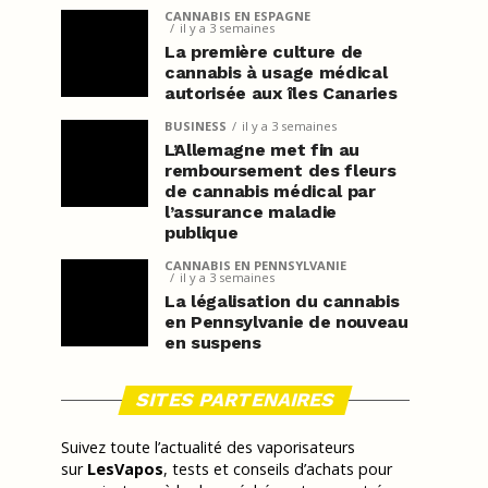
CANNABIS EN ESPAGNE
il y a 3 semaines
La première culture de
cannabis à usage médical
autorisée aux îles Canaries
BUSINESS
il y a 3 semaines
L’Allemagne met fin au
remboursement des fleurs
de cannabis médical par
l’assurance maladie
publique
CANNABIS EN PENNSYLVANIE
il y a 3 semaines
La légalisation du cannabis
en Pennsylvanie de nouveau
en suspens
SITES PARTENAIRES
Suivez toute l’actualité des vaporisateurs
sur
LesVapos
, tests et conseils d’achats pour