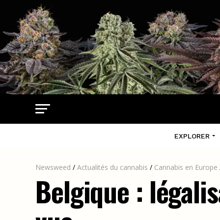
EXPLORER
Newsweed
/
Actualités du cannabis
/
Cannabis en Europe
Belgique : légali