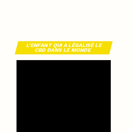
L’ENFANT QUI A LÉGALISÉ LE
CBD DANS LE MONDE