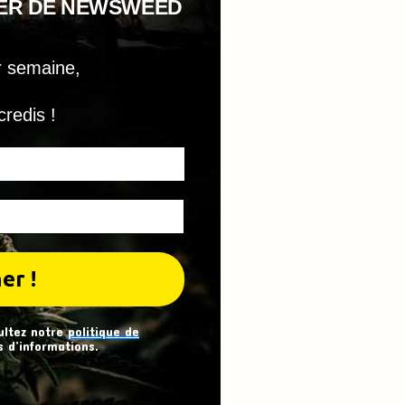
TER DE NEWSWEED
r semaine,
credis !
ultez notre
politique de
 d’informations.