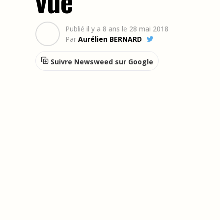
vue
Publié
il y a 8 ans
le
28 mai 2018
Par
Aurélien BERNARD
Suivre Newsweed sur Google