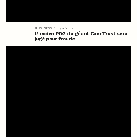
BUSINESS
il y a 5 ans
L’ancien PDG du géant CannTrust sera
jugé pour fraude