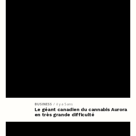
BUSINESS
il y a 5 ans
Le géant canadien du cannabis Aurora
en très grande difficulté