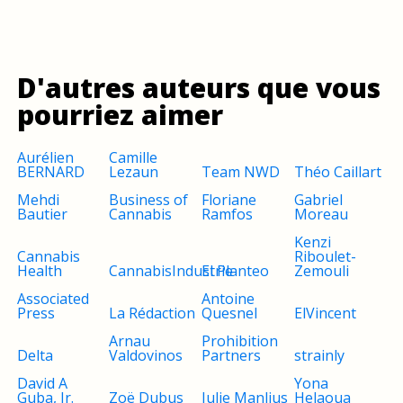
D'autres auteurs que vous
pourriez aimer
Aurélien
Camille
BERNARD
Lezaun
Team NWD
Théo Caillart
Mehdi
Business of
Floriane
Gabriel
Bautier
Cannabis
Ramfos
Moreau
Kenzi
Cannabis
Riboulet-
Health
CannabisIndustrie
El Planteo
Zemouli
Associated
Antoine
Press
La Rédaction
Quesnel
ElVincent
Arnau
Prohibition
Delta
Valdovinos
Partners
strainly
David A
Yona
Guba, Jr.
Zoë Dubus
Julie Manlius
Helaoua