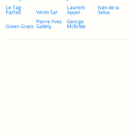
Le Tag
Laurent
Iván de la
Parfait
Yérim Sar
Appel
Selva
Pierre-Yves
George
Green Grass
Galléty
McBride