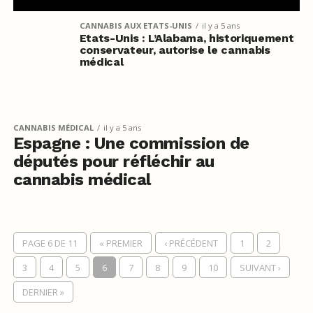
CANNABIS AUX ETATS-UNIS
il y a 5 ans
Etats-Unis : L’Alabama, historiquement
conservateur, autorise le cannabis
médical
CANNABIS MÉDICAL
il y a 5 ans
Espagne : Une commission de
députés pour réfléchir au
cannabis médical
PAGE 6 DE 11
« PREMIER
‹ PRÉCÉDENT
1
2
3
4
5
6
7
8
9
10
SUIVANT ›
DERNIER »