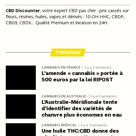
CBD Discounter
, votre expert CBD pas cher : prix cassés sur
fleurs, résines, huiles, vapes et dérivés : 10-OH-HHC, CBDP,
CBG9, CBDX… Qualité Premium et livraison en 24H.
TRENDING
CANNABIS EN FRANCE
il y a 3 semaines
L’amende « cannabis » portée à
500 euros par la loi RIPOST
CANNABIS EN AUSTRALIE
il y a 4 semaines
L’Australie-Méridionale tente
d’identifier des variétés de
chanvre plus économes en eau
CANNABIS MÉDICAL
il y a 3 semaines
Une huile THC:CBD donne des