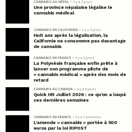
CANNABIS AU NÉPAL
il y a 2 jours
Une province népalaise légalise le
cannabis médical
CANNABIS EN CALIFORNIE
il y a 3 jours
Huit ans après la légalisation, la
Californie ne consomme pas davantage
de cannabis
CANNABIS EN FRANCE
il y a 3 jours
La Polynésie française enfin prête à
lancer son programme pilote de
« cannabis médical » après des mois de
retard
CANNABIS AU CANADA
il y a 4 jours
Quick Hit Juillet 2026 : ce qu’on a loupé
ces dernières semaines
CANNABIS EN FRANCE
il y a 3 semaines
L’amende « cannabis » portée à 500
euros par la loi RIPOST