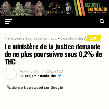
CBD
Newsweed
/
Science du cannabis
/
Cannabinoïdes
/
Le ministère de la Justice demande
de ne plus poursuivre sous 0,2% de
THC
Publié
il y a 5 ans
le
23 juin 2021
Par
Benjamin Boukriche
Suivre Newsweed sur Google