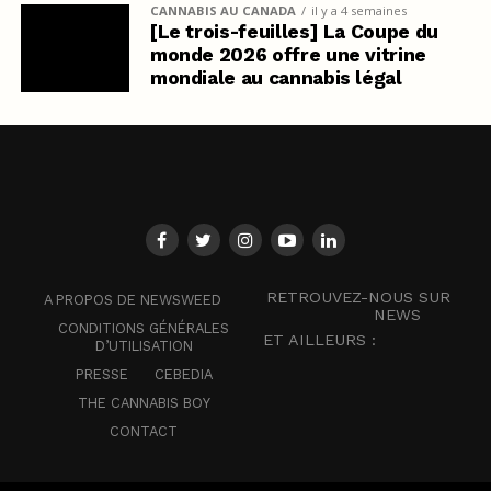
CANNABIS AU CANADA
il y a 4 semaines
[Le trois-feuilles] La Coupe du
monde 2026 offre une vitrine
mondiale au cannabis légal
RETROUVEZ-NOUS SUR
A PROPOS DE NEWSWEED
NEWS
CONDITIONS GÉNÉRALES
ET AILLEURS :
D’UTILISATION
PRESSE
CEBEDIA
THE CANNABIS BOY
CONTACT